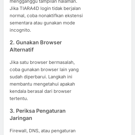
mengganggu tampilan halaman.
Jika TIARA4D login tidak berjalan
normal, coba nonaktifkan ekstensi
sementara atau gunakan mode
incognito.
2. Gunakan Browser
Alternatif
Jika satu browser bermasalah,
coba gunakan browser lain yang
sudah diperbarui. Langkah ini
membantu mengetahui apakah
kendala berasal dari browser
tertentu.
3. Periksa Pengaturan
Jaringan
Firewall, DNS, atau pengaturan