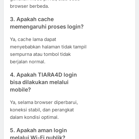
browser berbeda.
3. Apakah cache
memengaruhi proses login?
Ya, cache lama dapat
menyebabkan halaman tidak tampil
sempurna atau tombol tidak
berjalan normal.
4. Apakah TIARA4D login
bisa dilakukan melalui
mobile?
Ya, selama browser diperbarui,
koneksi stabil, dan perangkat
dalam kondisi optimal.
5. Apakah aman login
melalui Wi-Fi publik?