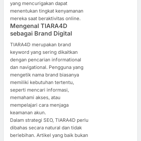
yang mencurigakan dapat
menentukan tingkat kenyamanan
mereka saat beraktivitas online.
Mengenal TIARA4D
sebagai Brand Digital
TIARA4D merupakan brand
keyword yang sering dikaitkan
dengan pencarian informational
dan navigational. Pengguna yang
mengetik nama brand biasanya
memiliki kebutuhan tertentu,
seperti mencari informasi,
memahami akses, atau
mempelajari cara menjaga
keamanan akun.
Dalam strategi SEO, TIARA4D perlu
dibahas secara natural dan tidak
berlebihan. Artikel yang baik bukan