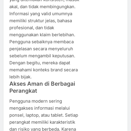
akal, dan tidak membingungkan.
Informasi yang valid umumnya
memiliki struktur jelas, bahasa
profesional, dan tidak
menggunakan klaim berlebihan.
Pengguna sebaiknya membaca
penjelasan secara menyeluruh
sebelum mengambil keputusan.
Dengan begitu, mereka dapat
memahami konteks brand secara
lebih bijak.
Akses Aman di Berbagai
Perangkat
Pengguna modern sering
mengakses informasi melalui
ponsel, laptop, atau tablet. Setiap
perangkat memiliki karakteristik
dan risiko yang berbeda. Karena