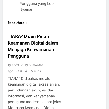
Pengguna yang Lebih
Nyaman
Read More
TIARA4D dan Peran
Keamanan Digital dalam
Menjaga Kenyamanan
Pengguna
cbfcf17
2 months
ago
0
15 mins
TIARA4D dibahas melalui
keamanan digital, akses aman,
perlindungan akun, validasi
informasi, dan kenyamanan
pengguna modern secara jelas.
Mengapa Keamanan Digital