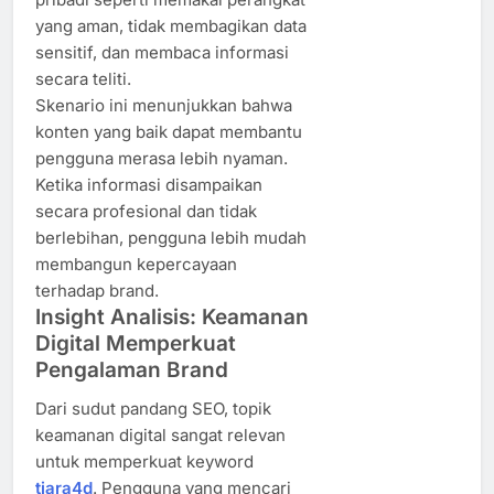
yang aman, tidak membagikan data
sensitif, dan membaca informasi
secara teliti.
Skenario ini menunjukkan bahwa
konten yang baik dapat membantu
pengguna merasa lebih nyaman.
Ketika informasi disampaikan
secara profesional dan tidak
berlebihan, pengguna lebih mudah
membangun kepercayaan
terhadap brand.
Insight Analisis: Keamanan
Digital Memperkuat
Pengalaman Brand
Dari sudut pandang SEO, topik
keamanan digital sangat relevan
untuk memperkuat keyword
tiara4d
. Pengguna yang mencari