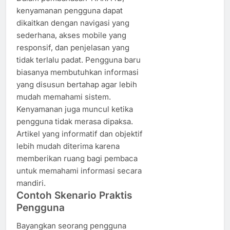
kenyamanan pengguna dapat
dikaitkan dengan navigasi yang
sederhana, akses mobile yang
responsif, dan penjelasan yang
tidak terlalu padat. Pengguna baru
biasanya membutuhkan informasi
yang disusun bertahap agar lebih
mudah memahami sistem.
Kenyamanan juga muncul ketika
pengguna tidak merasa dipaksa.
Artikel yang informatif dan objektif
lebih mudah diterima karena
memberikan ruang bagi pembaca
untuk memahami informasi secara
mandiri.
Contoh Skenario Praktis
Pengguna
Bayangkan seorang pengguna