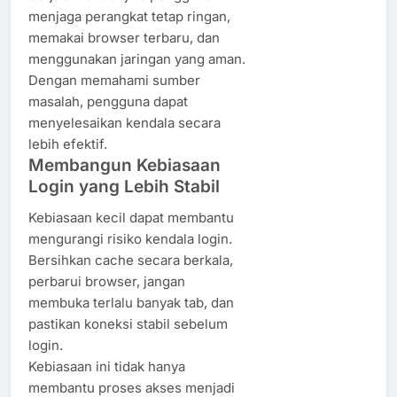
menjaga perangkat tetap ringan,
memakai browser terbaru, dan
menggunakan jaringan yang aman.
Dengan memahami sumber
masalah, pengguna dapat
menyelesaikan kendala secara
lebih efektif.
Membangun Kebiasaan
Login yang Lebih Stabil
Kebiasaan kecil dapat membantu
mengurangi risiko kendala login.
Bersihkan cache secara berkala,
perbarui browser, jangan
membuka terlalu banyak tab, dan
pastikan koneksi stabil sebelum
login.
Kebiasaan ini tidak hanya
membantu proses akses menjadi