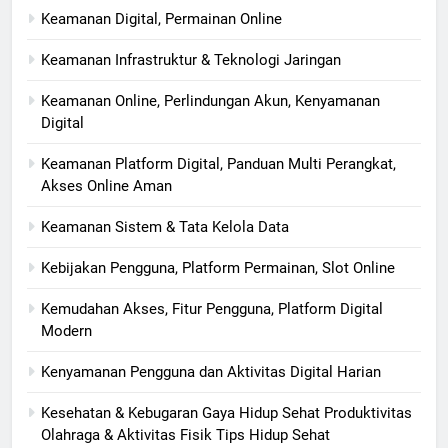
Keamanan Digital, Permainan Online
Keamanan Infrastruktur & Teknologi Jaringan
Keamanan Online, Perlindungan Akun, Kenyamanan
Digital
Keamanan Platform Digital, Panduan Multi Perangkat,
Akses Online Aman
Keamanan Sistem & Tata Kelola Data
Kebijakan Pengguna, Platform Permainan, Slot Online
Kemudahan Akses, Fitur Pengguna, Platform Digital
Modern
Kenyamanan Pengguna dan Aktivitas Digital Harian
Kesehatan & Kebugaran Gaya Hidup Sehat Produktivitas
Olahraga & Aktivitas Fisik Tips Hidup Sehat