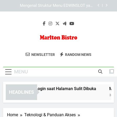
Skip
Mengenal Struktur Menu LEBAH4D yang Ringkas
to
dan Terarah
content
Mengenal Struktur Menu KAYA787 yang Ringkas
dan Terarah
Solusi LEBAH4D Login saat Halaman Sulit Dibuka
Mengenal Struktur Menu EDWINSLOT yang
Ringkas dan Terarah
Marlton Bistro
Nikmati Hidangan Lezat Di Marlton
Mengenal Struktur Menu LEBAH4D yang Ringkas
NEWSLETTER
RANDOM NEWS
dan Terarah
Bistro, Restoran Dengan Suasana Yang
Mengenal Struktur Menu KAYA787 yang Ringkas
Nyaman Untuk Berkumpul Bersama
dan Terarah
MENU
Keluarga.
olusi LEBAH4D Login saat Halaman Sulit Dibuka
Mengena
HEADLINES
Weeks Ago
3 Weeks A
Home
Teknologi & Panduan Akses