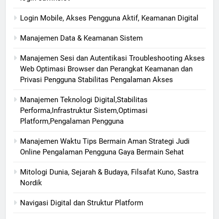
Login Mobile, Akses Pengguna Aktif, Keamanan Digital
Manajemen Data & Keamanan Sistem
Manajemen Sesi dan Autentikasi Troubleshooting Akses
Web Optimasi Browser dan Perangkat Keamanan dan
Privasi Pengguna Stabilitas Pengalaman Akses
Manajemen Teknologi Digital,Stabilitas
Performa,Infrastruktur Sistem,Optimasi
Platform,Pengalaman Pengguna
Manajemen Waktu Tips Bermain Aman Strategi Judi
Online Pengalaman Pengguna Gaya Bermain Sehat
Mitologi Dunia, Sejarah & Budaya, Filsafat Kuno, Sastra
Nordik
Navigasi Digital dan Struktur Platform