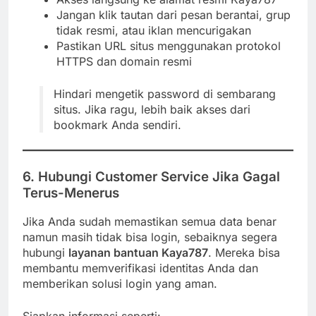
Jangan klik tautan dari pesan berantai, grup
tidak resmi, atau iklan mencurigakan
Pastikan URL situs menggunakan protokol
HTTPS dan domain resmi
Hindari mengetik password di sembarang
situs. Jika ragu, lebih baik akses dari
bookmark Anda sendiri.
6. Hubungi Customer Service Jika Gagal
Terus-Menerus
Jika Anda sudah memastikan semua data benar
namun masih tidak bisa login, sebaiknya segera
hubungi
layanan bantuan Kaya787
. Mereka bisa
membantu memverifikasi identitas Anda dan
memberikan solusi login yang aman.