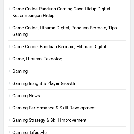
Game Online Panduan Gaming Gaya Hidup Digital
Keseimbangan Hidup
Game Online, Hiburan Digital, Panduan Bermain, Tips
Gaming
Game Online, Panduan Bermain, Hiburan Digital
Game, Hiburan, Teknologi
Gaming
Gaming Insight & Player Growth
Gaming News
Gaming Performance & Skill Development
Gaming Strategy & Skill Improvement
Gaming, Lifestyle