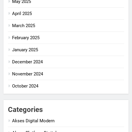
May 2025
April 2025
March 2025
February 2025
January 2025
December 2024
November 2024
October 2024
Categories
Akses Digital Modern