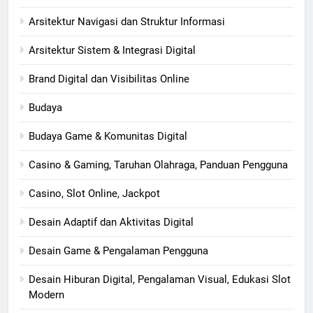
Arsitektur Navigasi dan Struktur Informasi
Arsitektur Sistem & Integrasi Digital
Brand Digital dan Visibilitas Online
Budaya
Budaya Game & Komunitas Digital
Casino & Gaming, Taruhan Olahraga, Panduan Pengguna
Casino, Slot Online, Jackpot
Desain Adaptif dan Aktivitas Digital
Desain Game & Pengalaman Pengguna
Desain Hiburan Digital, Pengalaman Visual, Edukasi Slot
Modern