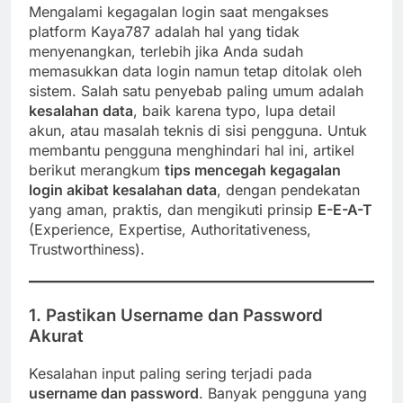
Mengalami kegagalan login saat mengakses
platform Kaya787 adalah hal yang tidak
menyenangkan, terlebih jika Anda sudah
memasukkan data login namun tetap ditolak oleh
sistem. Salah satu penyebab paling umum adalah
kesalahan data
, baik karena typo, lupa detail
akun, atau masalah teknis di sisi pengguna. Untuk
membantu pengguna menghindari hal ini, artikel
berikut merangkum
tips mencegah kegagalan
login akibat kesalahan data
, dengan pendekatan
yang aman, praktis, dan mengikuti prinsip
E-E-A-T
(Experience, Expertise, Authoritativeness,
Trustworthiness).
1. Pastikan Username dan Password
Akurat
Kesalahan input paling sering terjadi pada
username dan password
. Banyak pengguna yang