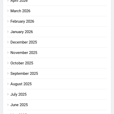
April 2026
March 2026
February 2026
January 2026
December 2025
November 2025
October 2025
September 2025
August 2025
July 2025
June 2025