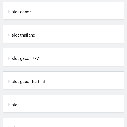
slot gacor
slot thailand
slot gacor 777
slot gacor hari ini
slot