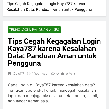
Tips Cegah Kegagalan Login Kaya787 karena
Kesalahan Data: Panduan Aman untuk Pengguna
TEKNOLOGI & PANDUAN AKSES
Tips Cegah Kegagalan Login
Kaya787 karena Kesalahan
Data: Panduan Aman untuk
Pengguna
0
Cbfcf17
1 Year Ago
6 Mins
Gagal login di Kaya787 karena kesalahan data?
Temukan tips efektif untuk mencegah kesalahan
input dan menjaga akses akun tetap aman, stabil,
dan lancar kapan saja.