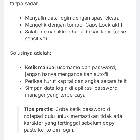
tanpa sadar:
Menyalin data login dengan spasi ekstra
Mengetik dengan tombol Caps Lock aktif
Salah memasukkan huruf besar-kecil (case-
sensitive)
Solusinya adalah:
Ketik manual
username dan password,
jangan hanya mengandalkan autofill
Periksa huruf kapital dan angka secara teliti
Simpan data login di aplikasi password
manager yang terpercaya
Tips praktis:
Coba ketik password di
notepad dulu untuk memastikan tidak ada
karakter yang tertinggal sebelum copy-
paste ke kolom login.