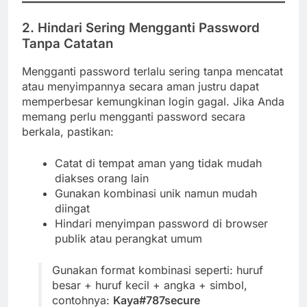
2. Hindari Sering Mengganti Password
Tanpa Catatan
Mengganti password terlalu sering tanpa mencatat
atau menyimpannya secara aman justru dapat
memperbesar kemungkinan login gagal. Jika Anda
memang perlu mengganti password secara
berkala, pastikan:
Catat di tempat aman yang tidak mudah
diakses orang lain
Gunakan kombinasi unik namun mudah
diingat
Hindari menyimpan password di browser
publik atau perangkat umum
Gunakan format kombinasi seperti: huruf
besar + huruf kecil + angka + simbol,
contohnya:
Kaya#787secure