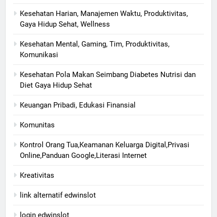
Kesehatan Harian, Manajemen Waktu, Produktivitas,
Gaya Hidup Sehat, Wellness
Kesehatan Mental, Gaming, Tim, Produktivitas,
Komunikasi
Kesehatan Pola Makan Seimbang Diabetes Nutrisi dan
Diet Gaya Hidup Sehat
Keuangan Pribadi, Edukasi Finansial
Komunitas
Kontrol Orang Tua,Keamanan Keluarga Digital,Privasi
Online,Panduan Google,Literasi Internet
Kreativitas
link alternatif edwinslot
login edwinslot