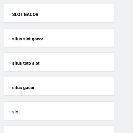
SLOT GACOR
situs slot gacor
situs toto slot
situs gacor
slot