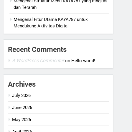
Mengenal Struktur Menu KAYA787 yang Ringkas
dan Terarah
Mengenal Fitur Utama KAYA787 untuk
Mendukung Aktivitas Digital
Recent Comments
A WordPress Commenter
on
Hello world!
Archives
July 2026
June 2026
May 2026
April 2026