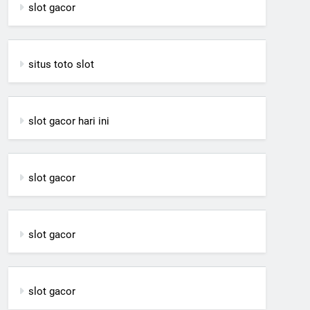
slot gacor
situs toto slot
slot gacor hari ini
slot gacor
slot gacor
slot gacor