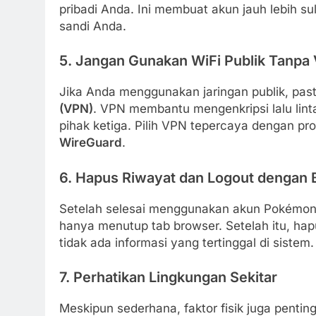
pribadi Anda. Ini membuat akun jauh lebih s
sandi Anda.
5. Jangan Gunakan WiFi Publik Tanpa
Jika Anda menggunakan jaringan publik, pas
(VPN)
. VPN membantu mengenkripsi lalu lint
pihak ketiga. Pilih VPN tepercaya dengan p
WireGuard
.
6. Hapus Riwayat dan Logout dengan 
Setelah selesai menggunakan akun Pokémon
hanya menutup tab browser. Setelah itu, hap
tidak ada informasi yang tertinggal di sistem.
7. Perhatikan Lingkungan Sekitar
Meskipun sederhana, faktor fisik juga penting