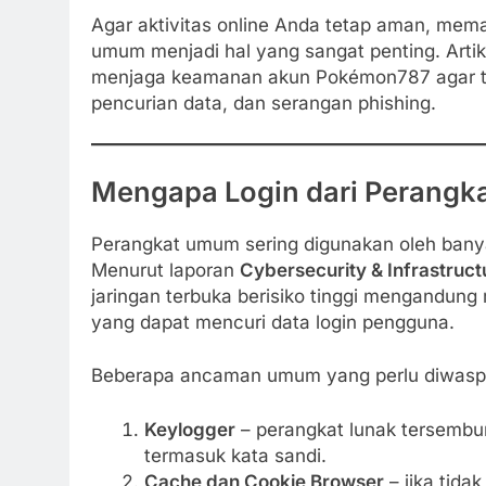
Agar aktivitas online Anda tetap aman, me
umum menjadi hal yang sangat penting. Arti
menjaga keamanan akun Pokémon787 agar terh
pencurian data, dan serangan phishing.
Mengapa Login dari Perangk
Perangkat umum sering digunakan oleh bany
Menurut laporan
Cybersecurity & Infrastruc
jaringan terbuka berisiko tinggi mengandung 
yang dapat mencuri data login pengguna.
Beberapa ancaman umum yang perlu diwaspad
Keylogger
– perangkat lunak tersembu
termasuk kata sandi.
Cache dan Cookie Browser
– jika tida