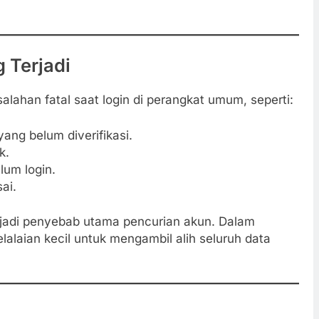
 Terjadi
ahan fatal saat login di perangkat umum, seperti:
ang belum diverifikasi.
k.
lum login.
ai.
enjadi penyebab utama pencurian akun. Dalam
alaian kecil untuk mengambil alih seluruh data