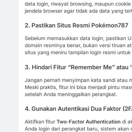
data login, riwayat browsing, maupun cookie s
jendela browser agar tidak ada data yang tert
2. Pastikan Situs Resmi Pokémon787
Sebelum memasukkan data login, pastikan
domain resminya benar, bukan versi tiruan at
situs yang meniru tampilan login resmi untu
3. Hindari Fitur “Remember Me” atau 
Jangan pernah menyimpan kata sandi atau men
Meski praktis, fitur ini bisa menjadi pintu 
setelah Anda meninggalkan perangkat.
4. Gunakan Autentikasi Dua Faktor (2F
Aktifkan fitur
Two-Factor Authentication
di a
Anda login dari perangkat baru, sistem akan