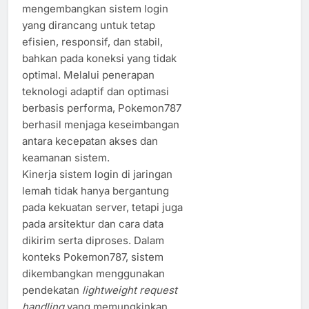
mengembangkan sistem login
yang dirancang untuk tetap
efisien, responsif, dan stabil,
bahkan pada koneksi yang tidak
optimal. Melalui penerapan
teknologi adaptif dan optimasi
berbasis performa, Pokemon787
berhasil menjaga keseimbangan
antara kecepatan akses dan
keamanan sistem.
Kinerja sistem login di jaringan
lemah tidak hanya bergantung
pada kekuatan server, tetapi juga
pada arsitektur dan cara data
dikirim serta diproses. Dalam
konteks Pokemon787, sistem
dikembangkan menggunakan
pendekatan
lightweight request
handling
yang memungkinkan