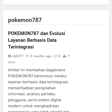
pokemon787
POKEMON787 dan Evolusi
Layanan Berbasis Data
Terintegrasi
cbfcf17
9 months ago
0
7
mins
Artikel ini membahas bagaimana
POKEMON787 berevolusi melalui
layanan berbasis data terintegrasi,
memanfaatkan pengolahan
informasi, analisis perilaku
pengguna, serta sistem digital
modern untuk menghadirkan
pengalaman yang lebih adaptif dan