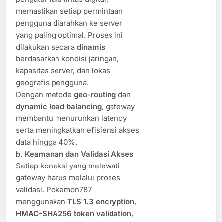
memastikan setiap permintaan
pengguna diarahkan ke server
yang paling optimal. Proses ini
dilakukan secara
dinamis
berdasarkan kondisi jaringan,
kapasitas server, dan lokasi
geografis pengguna.
Dengan metode
geo-routing
dan
dynamic load balancing
, gateway
membantu menurunkan latency
serta meningkatkan efisiensi akses
data hingga 40%.
b. Keamanan dan Validasi Akses
Setiap koneksi yang melewati
gateway harus melalui proses
validasi. Pokemon787
menggunakan
TLS 1.3 encryption
,
HMAC-SHA256 token validation
,