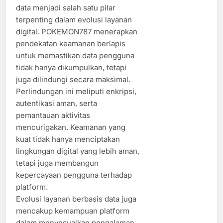
data menjadi salah satu pilar
terpenting dalam evolusi layanan
digital. POKEMON787 menerapkan
pendekatan keamanan berlapis
untuk memastikan data pengguna
tidak hanya dikumpulkan, tetapi
juga dilindungi secara maksimal.
Perlindungan ini meliputi enkripsi,
autentikasi aman, serta
pemantauan aktivitas
mencurigakan. Keamanan yang
kuat tidak hanya menciptakan
lingkungan digital yang lebih aman,
tetapi juga membangun
kepercayaan pengguna terhadap
platform.
Evolusi layanan berbasis data juga
mencakup kemampuan platform
dalam menyesuaikan pengalaman