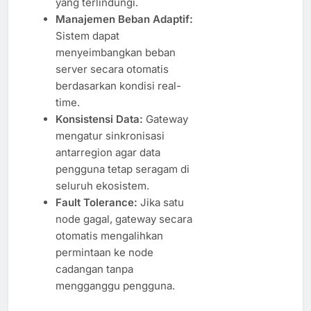
yang terlindungi.
Manajemen Beban Adaptif:
Sistem dapat
menyeimbangkan beban
server secara otomatis
berdasarkan kondisi real-
time.
Konsistensi Data:
Gateway
mengatur sinkronisasi
antarregion agar data
pengguna tetap seragam di
seluruh ekosistem.
Fault Tolerance:
Jika satu
node gagal, gateway secara
otomatis mengalihkan
permintaan ke node
cadangan tanpa
mengganggu pengguna.