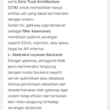
serta
Zero Trust Architecture
(ZTA)
untuk memastikan hanya
entitas sah yang dapat berinteraksi
dengan sistem.
Selain itu, gateway juga berperan
sebagai
filter keamanan
,
memblokir potensi serangan
seperti DDoS, injection, atau akses
ilegal ke API internal.
c. Abstraksi Layanan Backend
Dengan gateway, pengguna tidak
perlu berinteraksi langsung
dengan modul backend seperti
server autentikasi atau database.
Semua permintaan diarahkan dan
disederhanakan oleh gateway agar
sistem tetap efisien dan terisolasi
dari risiko langsung terhadap
serangan eksternal.