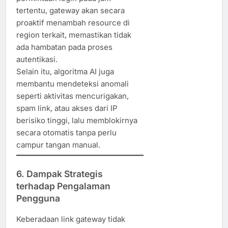
tertentu, gateway akan secara
proaktif menambah resource di
region terkait, memastikan tidak
ada hambatan pada proses
autentikasi.
Selain itu, algoritma AI juga
membantu mendeteksi anomali
seperti aktivitas mencurigakan,
spam link, atau akses dari IP
berisiko tinggi, lalu memblokirnya
secara otomatis tanpa perlu
campur tangan manual.
6. Dampak Strategis
terhadap Pengalaman
Pengguna
Keberadaan link gateway tidak