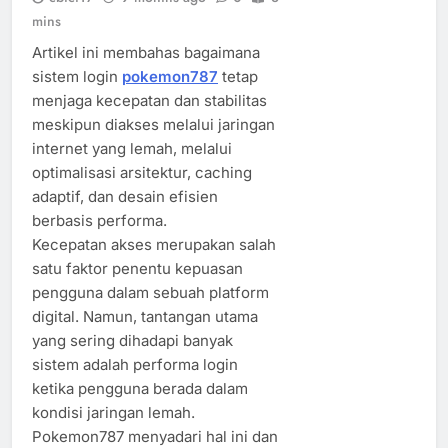
mins
Artikel ini membahas bagaimana
sistem login
pokemon787
tetap
menjaga kecepatan dan stabilitas
meskipun diakses melalui jaringan
internet yang lemah, melalui
optimalisasi arsitektur, caching
adaptif, dan desain efisien
berbasis performa.
Kecepatan akses merupakan salah
satu faktor penentu kepuasan
pengguna dalam sebuah platform
digital. Namun, tantangan utama
yang sering dihadapi banyak
sistem adalah performa login
ketika pengguna berada dalam
kondisi jaringan lemah.
Pokemon787 menyadari hal ini dan