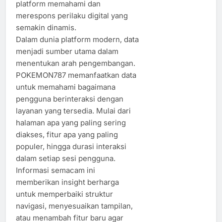
platform memahami dan
merespons perilaku digital yang
semakin dinamis.
Dalam dunia platform modern, data
menjadi sumber utama dalam
menentukan arah pengembangan.
POKEMON787 memanfaatkan data
untuk memahami bagaimana
pengguna berinteraksi dengan
layanan yang tersedia. Mulai dari
halaman apa yang paling sering
diakses, fitur apa yang paling
populer, hingga durasi interaksi
dalam setiap sesi pengguna.
Informasi semacam ini
memberikan insight berharga
untuk memperbaiki struktur
navigasi, menyesuaikan tampilan,
atau menambah fitur baru agar