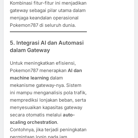
Kombinasi fitur-fitur ini menjadikan
gateway sebagai pilar utama dalam
menjaga keandalan operasional
Pokemon787 di seluruh dunia.
5. Integrasi AI dan Automasi
dalam Gateway
Untuk meningkatkan efisiensi,
Pokemon787 menerapkan
AI dan
machine learning
dalam
mekanisme gateway-nya. Sistem
ini mampu menganalisis pola trafik,
memprediksi lonjakan beban, serta
menyesuaikan kapasitas gateway
secara otomatis melalui
auto-
scaling orchestration
.
Contohnya, jika terjadi peningkatan
permintaan login pada jam