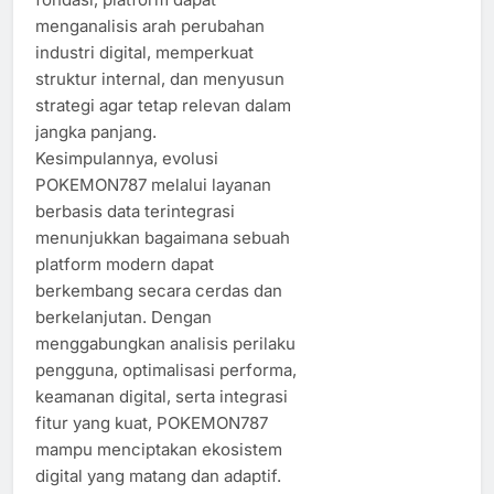
menganalisis arah perubahan
industri digital, memperkuat
struktur internal, dan menyusun
strategi agar tetap relevan dalam
jangka panjang.
Kesimpulannya, evolusi
POKEMON787 melalui layanan
berbasis data terintegrasi
menunjukkan bagaimana sebuah
platform modern dapat
berkembang secara cerdas dan
berkelanjutan. Dengan
menggabungkan analisis perilaku
pengguna, optimalisasi performa,
keamanan digital, serta integrasi
fitur yang kuat, POKEMON787
mampu menciptakan ekosistem
digital yang matang dan adaptif.