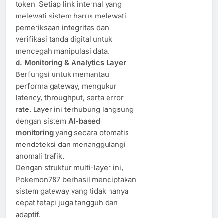
token. Setiap link internal yang
melewati sistem harus melewati
pemeriksaan integritas dan
verifikasi tanda digital untuk
mencegah manipulasi data.
d. Monitoring & Analytics Layer
Berfungsi untuk memantau
performa gateway, mengukur
latency, throughput, serta error
rate. Layer ini terhubung langsung
dengan sistem
AI-based
monitoring
yang secara otomatis
mendeteksi dan menanggulangi
anomali trafik.
Dengan struktur multi-layer ini,
Pokemon787 berhasil menciptakan
sistem gateway yang tidak hanya
cepat tetapi juga tangguh dan
adaptif.