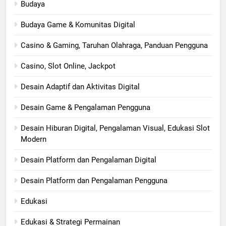
Budaya
Budaya Game & Komunitas Digital
Casino & Gaming, Taruhan Olahraga, Panduan Pengguna
Casino, Slot Online, Jackpot
Desain Adaptif dan Aktivitas Digital
Desain Game & Pengalaman Pengguna
Desain Hiburan Digital, Pengalaman Visual, Edukasi Slot
Modern
Desain Platform dan Pengalaman Digital
Desain Platform dan Pengalaman Pengguna
Edukasi
Edukasi & Strategi Permainan