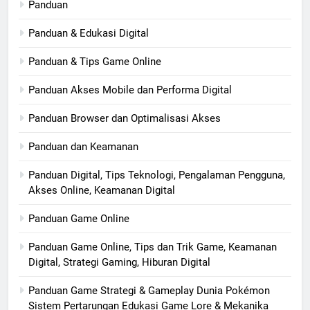
Panduan
Panduan & Edukasi Digital
Panduan & Tips Game Online
Panduan Akses Mobile dan Performa Digital
Panduan Browser dan Optimalisasi Akses
Panduan dan Keamanan
Panduan Digital, Tips Teknologi, Pengalaman Pengguna,
Akses Online, Keamanan Digital
Panduan Game Online
Panduan Game Online, Tips dan Trik Game, Keamanan
Digital, Strategi Gaming, Hiburan Digital
Panduan Game Strategi & Gameplay Dunia Pokémon
Sistem Pertarungan Edukasi Game Lore & Mekanika