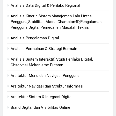
Analisis Data Digital & Perilaku Regional
Analisis Kinerja Sistem,Manajemen Lalu Lintas
Pengguna,Stabilitas Akses Champion4D,Pengalaman
Pengguna Digital,Pemecahan Masalah Teknis
Analisis Pengalaman Digital
Analisis Permainan & Strategi Bermain
Analisis Sistem Interaktif, Studi Perilaku Digital,
Observasi Mekanisme Putaran
Arsitektur Menu dan Navigasi Pengguna
Arsitektur Navigasi dan Struktur Informasi
Arsitektur Sistem & Integrasi Digital
Brand Digital dan Visibilitas Online