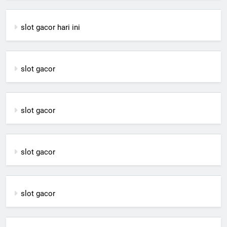
slot gacor hari ini
slot gacor
slot gacor
slot gacor
slot gacor