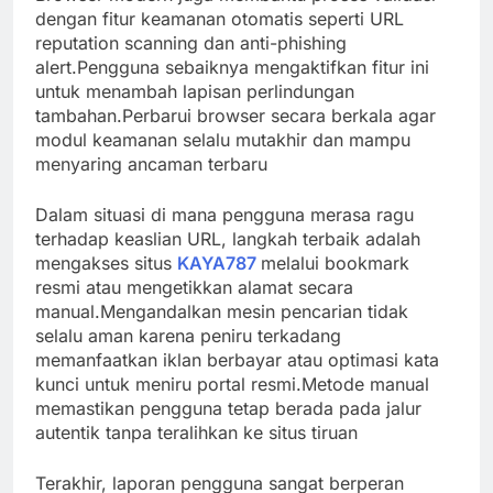
dengan fitur keamanan otomatis seperti URL
reputation scanning dan anti-phishing
alert.Pengguna sebaiknya mengaktifkan fitur ini
untuk menambah lapisan perlindungan
tambahan.Perbarui browser secara berkala agar
modul keamanan selalu mutakhir dan mampu
menyaring ancaman terbaru
Dalam situasi di mana pengguna merasa ragu
terhadap keaslian URL, langkah terbaik adalah
mengakses situs
KAYA787
melalui bookmark
resmi atau mengetikkan alamat secara
manual.Mengandalkan mesin pencarian tidak
selalu aman karena peniru terkadang
memanfaatkan iklan berbayar atau optimasi kata
kunci untuk meniru portal resmi.Metode manual
memastikan pengguna tetap berada pada jalur
autentik tanpa teralihkan ke situs tiruan
Terakhir, laporan pengguna sangat berperan