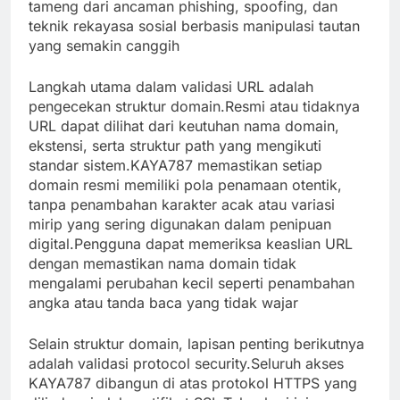
tameng dari ancaman phishing, spoofing, dan
teknik rekayasa sosial berbasis manipulasi tautan
yang semakin canggih
Langkah utama dalam validasi URL adalah
pengecekan struktur domain.Resmi atau tidaknya
URL dapat dilihat dari keutuhan nama domain,
ekstensi, serta struktur path yang mengikuti
standar sistem.KAYA787 memastikan setiap
domain resmi memiliki pola penamaan otentik,
tanpa penambahan karakter acak atau variasi
mirip yang sering digunakan dalam penipuan
digital.Pengguna dapat memeriksa keaslian URL
dengan memastikan nama domain tidak
mengalami perubahan kecil seperti penambahan
angka atau tanda baca yang tidak wajar
Selain struktur domain, lapisan penting berikutnya
adalah validasi protocol security.Seluruh akses
KAYA787 dibangun di atas protokol HTTPS yang