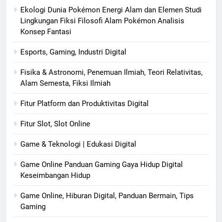
Ekologi Dunia Pokémon Energi Alam dan Elemen Studi
Lingkungan Fiksi Filosofi Alam Pokémon Analisis
Konsep Fantasi
Esports, Gaming, Industri Digital
Fisika & Astronomi, Penemuan Ilmiah, Teori Relativitas,
Alam Semesta, Fiksi Ilmiah
Fitur Platform dan Produktivitas Digital
Fitur Slot, Slot Online
Game & Teknologi | Edukasi Digital
Game Online Panduan Gaming Gaya Hidup Digital
Keseimbangan Hidup
Game Online, Hiburan Digital, Panduan Bermain, Tips
Gaming