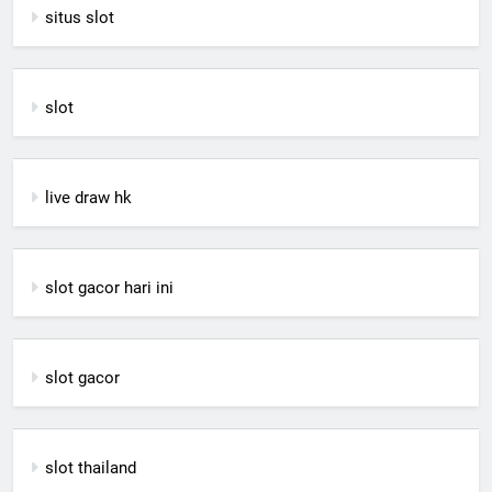
situs slot
slot
live draw hk
slot gacor hari ini
slot gacor
slot thailand