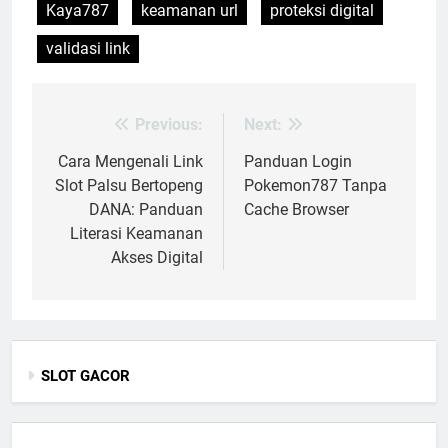
Kaya787
keamanan url
proteksi digital
validasi link
Previous:
Next:
Post
navigation
Cara Mengenali Link
Panduan Login
Slot Palsu Bertopeng
Pokemon787 Tanpa
DANA: Panduan
Cache Browser
Literasi Keamanan
Akses Digital
SLOT GACOR