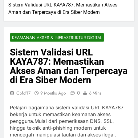
Sistem Validasi URL KAYA787: Memastikan Akses
Aman dan Terpercaya di Era Siber Modern
KEAMANAN AKSES & INFRASTRUKTUR DIGITAL
Sistem Validasi URL
KAYA787: Memastikan
Akses Aman dan Terpercaya
di Era Siber Modern
0
Cbfcf17
9 Months Ago
6 Mins
Pelajari bagaimana sistem validasi URL KAYA787
bekerja untuk memastikan keamanan akses
pengguna.Mulai dari pemeriksaan DNS, SSL,
hingga teknik anti-phishing modern untuk
mencegah manipulasi tautan dan akses ilegal.