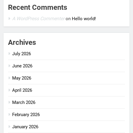
Recent Comments
A WordPress Commenter
on
Hello world!
Archives
July 2026
June 2026
May 2026
April 2026
March 2026
February 2026
January 2026