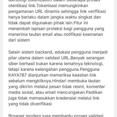
otentikasi link.Tokenisasi memungkinkan
pengamanan URL dinamis sehingga link verifikasi
hanya berlaku dalam jangka waktu singkat dan
tidak dapat digunakan pihak lain.Fitur ini
menambah lapisan proteksi bagi pengguna yang
menerima tautan email atau notifikasi keamanan
dari sistem
Selain sistem backend, edukasi pengguna menjadi
pilar utama dalam validasi URL.Banyak serangan
siber berhasil bukan karena lemahnya teknologi,
tetapi karena kelengahan pengguna.Pengguna
KAYA787 dianjurkan memeriksa keaslian link
sebelum mengkliknya.Hindari membuka tautan
yang dikirim melalui pesan tidak resmi, komentar
media sosial, atau email mencurigakan.Pastikan
juga tidak memasukkan kredensial melalui link
yang tidak diverifikasi
Browser modern juga membantu proses validasi