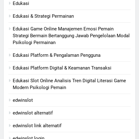
Edukasi
Edukasi & Strategi Permainan
Edukasi Game Online Manajemen Emosi Pemain
Strategi Bermain Bertanggung Jawab Pengelolaan Modal
Psikologi Permainan
Edukasi Platform & Pengalaman Pengguna
Edukasi Platform Digital & Keamanan Transaksi
Edukasi Slot Online Analisis Tren Digital Literasi Game
Modern Psikologi Pemain
edwinslot
edwinslot alternatif
edwinslot link alternatif
edwinslot login