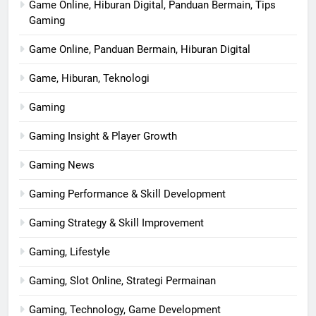
Game Online, Hiburan Digital, Panduan Bermain, Tips
Gaming
Game Online, Panduan Bermain, Hiburan Digital
Game, Hiburan, Teknologi
Gaming
Gaming Insight & Player Growth
Gaming News
Gaming Performance & Skill Development
Gaming Strategy & Skill Improvement
Gaming, Lifestyle
Gaming, Slot Online, Strategi Permainan
Gaming, Technology, Game Development