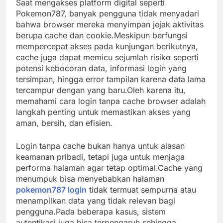
Saat mengakses platform digital seperti
Pokemon787, banyak pengguna tidak menyadari
bahwa browser mereka menyimpan jejak aktivitas
berupa cache dan cookie.Meskipun berfungsi
mempercepat akses pada kunjungan berikutnya,
cache juga dapat memicu sejumlah risiko seperti
potensi kebocoran data, informasi login yang
tersimpan, hingga error tampilan karena data lama
tercampur dengan yang baru.Oleh karena itu,
memahami cara login tanpa cache browser adalah
langkah penting untuk memastikan akses yang
aman, bersih, dan efisien.
Login tanpa cache bukan hanya untuk alasan
keamanan pribadi, tetapi juga untuk menjaga
performa halaman agar tetap optimal.Cache yang
menumpuk bisa menyebabkan halaman
pokemon787 login
tidak termuat sempurna atau
menampilkan data yang tidak relevan bagi
pengguna.Pada beberapa kasus, sistem
autentikasi juga bisa terpengaruh sehingga