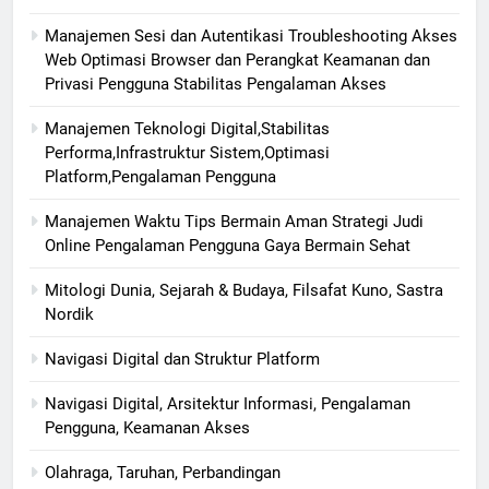
Manajemen Sesi dan Autentikasi Troubleshooting Akses
Web Optimasi Browser dan Perangkat Keamanan dan
Privasi Pengguna Stabilitas Pengalaman Akses
Manajemen Teknologi Digital,Stabilitas
Performa,Infrastruktur Sistem,Optimasi
Platform,Pengalaman Pengguna
Manajemen Waktu Tips Bermain Aman Strategi Judi
Online Pengalaman Pengguna Gaya Bermain Sehat
Mitologi Dunia, Sejarah & Budaya, Filsafat Kuno, Sastra
Nordik
Navigasi Digital dan Struktur Platform
Navigasi Digital, Arsitektur Informasi, Pengalaman
Pengguna, Keamanan Akses
Olahraga, Taruhan, Perbandingan