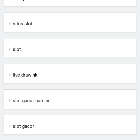
situs slot
slot
live draw hk
slot gacor hari ini
slot gacor