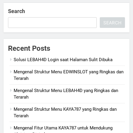
Search
SEARCH
Recent Posts
Solusi LEBAH4D Login saat Halaman Sulit Dibuka
Mengenal Struktur Menu EDWINSLOT yang Ringkas dan
Terarah
Mengenal Struktur Menu LEBAH4D yang Ringkas dan
Terarah
Mengenal Struktur Menu KAYA787 yang Ringkas dan
Terarah
Mengenal Fitur Utama KAYA787 untuk Mendukung