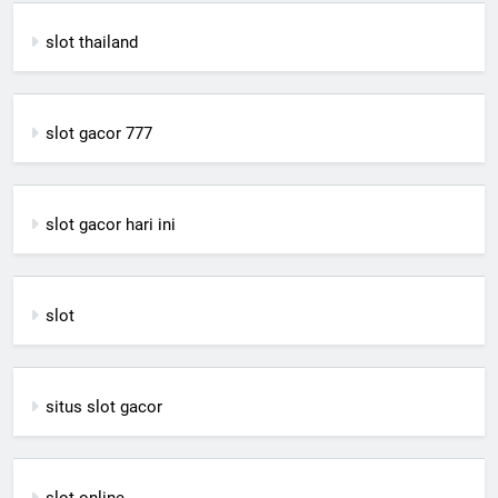
slot thailand
slot gacor 777
slot gacor hari ini
slot
situs slot gacor
slot online