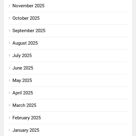
November 2025
October 2025
September 2025
August 2025
July 2025
June 2025
May 2025
April 2025
March 2025
February 2025
January 2025