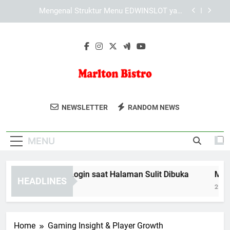
Skip
Mengenal Struktur Menu LEBAH4D yang Ringkas
to
dan Terarah
content
Mengenal Struktur Menu KAYA787 yang Ringkas
dan Terarah
Solusi LEBAH4D Login saat Halaman Sulit Dibuka
Mengenal Struktur Menu EDWINSLOT yang
Ringkas dan Terarah
Marlton Bistro
Nikmati Hidangan Lezat Di Marlton
Mengenal Struktur Menu LEBAH4D yang Ringkas
NEWSLETTER
RANDOM NEWS
dan Terarah
Bistro, Restoran Dengan Suasana Yang
Mengenal Struktur Menu KAYA787 yang Ringkas
Nyaman Untuk Berkumpul Bersama
dan Terarah
MENU
Keluarga.
olusi LEBAH4D Login saat Halaman Sulit Dibuka
Mengena
HEADLINES
Weeks Ago
2 Weeks A
Home
Gaming Insight & Player Growth