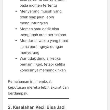
pada momen tertentu
Menyerang musuh yang
tidak siap jauh lebih
menguntungkan
Momen satu detik bisa
mengubah arah permainan
Mundur di waktu yang tepat
sama pentingnya dengan
menyerang
War tidak dimulai ketika
pemain
ingin
, tetapi ketika
kondisinya memungkinkan
Pemahaman ini membuat
keputusan mereka lebih akurat dan
berdampak.
2. Kesalahan Kecil Bisa Jadi