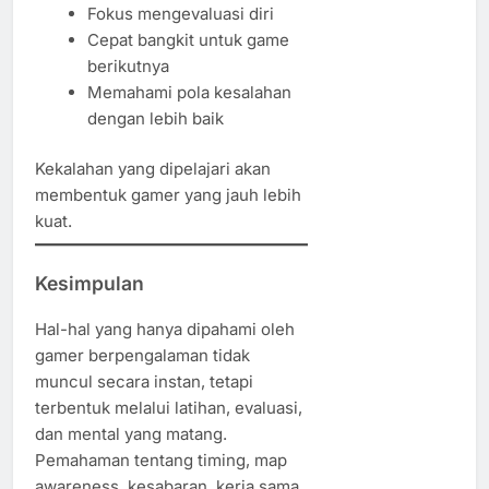
Fokus mengevaluasi diri
Cepat bangkit untuk game
berikutnya
Memahami pola kesalahan
dengan lebih baik
Kekalahan yang dipelajari akan
membentuk gamer yang jauh lebih
kuat.
Kesimpulan
Hal-hal yang hanya dipahami oleh
gamer berpengalaman tidak
muncul secara instan, tetapi
terbentuk melalui latihan, evaluasi,
dan mental yang matang.
Pemahaman tentang timing, map
awareness, kesabaran, kerja sama