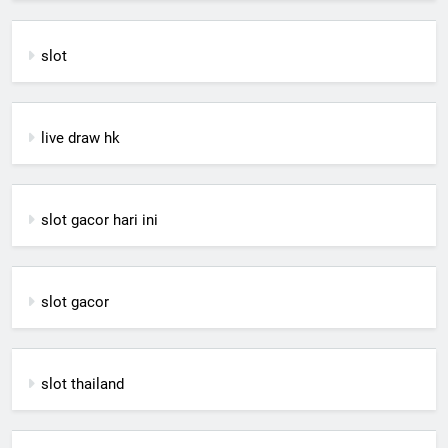
slot
live draw hk
slot gacor hari ini
slot gacor
slot thailand