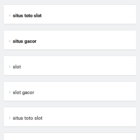
situs toto slot
situs gacor
slot
slot gacor
situs toto slot