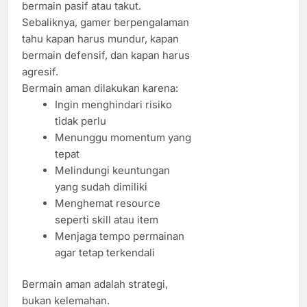
bermain pasif atau takut.
Sebaliknya, gamer berpengalaman
tahu kapan harus mundur, kapan
bermain defensif, dan kapan harus
agresif.
Bermain aman dilakukan karena:
Ingin menghindari risiko
tidak perlu
Menunggu momentum yang
tepat
Melindungi keuntungan
yang sudah dimiliki
Menghemat resource
seperti skill atau item
Menjaga tempo permainan
agar tetap terkendali
Bermain aman adalah strategi,
bukan kelemahan.