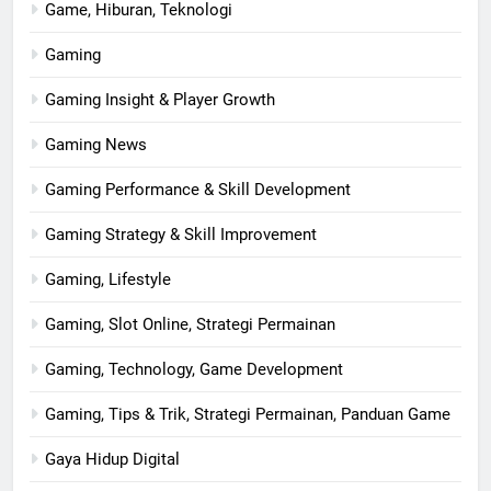
Game, Hiburan, Teknologi
Gaming
Gaming Insight & Player Growth
Gaming News
Gaming Performance & Skill Development
Gaming Strategy & Skill Improvement
Gaming, Lifestyle
Gaming, Slot Online, Strategi Permainan
Gaming, Technology, Game Development
Gaming, Tips & Trik, Strategi Permainan, Panduan Game
Gaya Hidup Digital