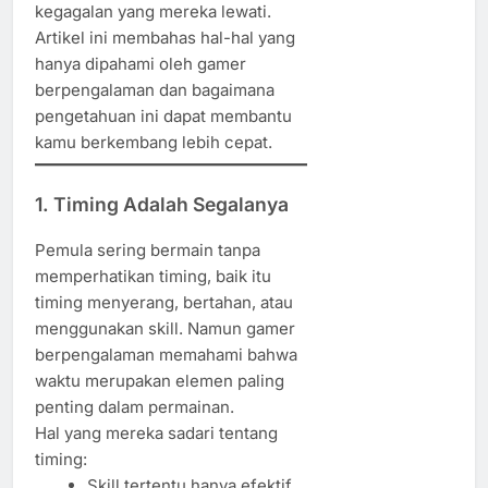
kegagalan yang mereka lewati.
Artikel ini membahas hal-hal yang
hanya dipahami oleh gamer
berpengalaman dan bagaimana
pengetahuan ini dapat membantu
kamu berkembang lebih cepat.
1. Timing Adalah Segalanya
Pemula sering bermain tanpa
memperhatikan timing, baik itu
timing menyerang, bertahan, atau
menggunakan skill. Namun gamer
berpengalaman memahami bahwa
waktu merupakan elemen paling
penting dalam permainan.
Hal yang mereka sadari tentang
timing:
Skill tertentu hanya efektif