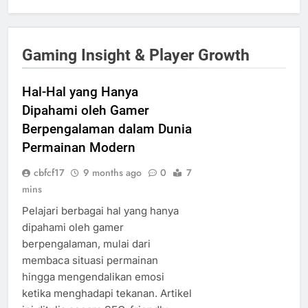
Gaming Insight & Player Growth
Hal-Hal yang Hanya
Dipahami oleh Gamer
Berpengalaman dalam Dunia
Permainan Modern
cbfcf17
9 months ago
0
7
mins
Pelajari berbagai hal yang hanya
dipahami oleh gamer
berpengalaman, mulai dari
membaca situasi permainan
hingga mengendalikan emosi
ketika menghadapi tekanan. Artikel