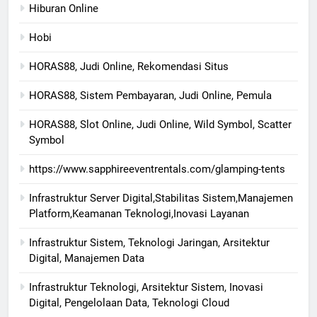
Hiburan Online
Hobi
HORAS88, Judi Online, Rekomendasi Situs
HORAS88, Sistem Pembayaran, Judi Online, Pemula
HORAS88, Slot Online, Judi Online, Wild Symbol, Scatter
Symbol
https://www.sapphireeventrentals.com/glamping-tents
Infrastruktur Server Digital,Stabilitas Sistem,Manajemen
Platform,Keamanan Teknologi,Inovasi Layanan
Infrastruktur Sistem, Teknologi Jaringan, Arsitektur
Digital, Manajemen Data
Infrastruktur Teknologi, Arsitektur Sistem, Inovasi
Digital, Pengelolaan Data, Teknologi Cloud