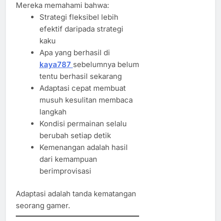
Mereka memahami bahwa:
Strategi fleksibel lebih
efektif daripada strategi
kaku
Apa yang berhasil di
kaya787
sebelumnya belum
tentu berhasil sekarang
Adaptasi cepat membuat
musuh kesulitan membaca
langkah
Kondisi permainan selalu
berubah setiap detik
Kemenangan adalah hasil
dari kemampuan
berimprovisasi
Adaptasi adalah tanda kematangan
seorang gamer.