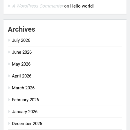
A WordPress Commenter
on
Hello world!
Archives
July 2026
June 2026
May 2026
April 2026
March 2026
February 2026
January 2026
December 2025