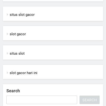
situs slot gacor
slot gacor
situs slot
slot gacor hari ini
Search
SEARCH