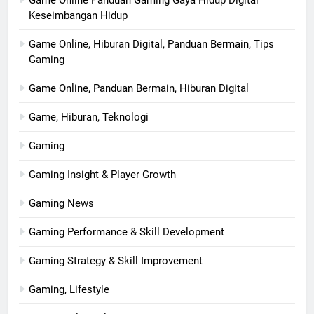
Keseimbangan Hidup
Game Online, Hiburan Digital, Panduan Bermain, Tips
Gaming
Game Online, Panduan Bermain, Hiburan Digital
Game, Hiburan, Teknologi
Gaming
Gaming Insight & Player Growth
Gaming News
Gaming Performance & Skill Development
Gaming Strategy & Skill Improvement
Gaming, Lifestyle