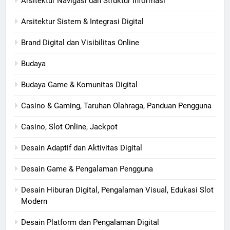
Arsitektur Navigasi dan Struktur Informasi
Arsitektur Sistem & Integrasi Digital
Brand Digital dan Visibilitas Online
Budaya
Budaya Game & Komunitas Digital
Casino & Gaming, Taruhan Olahraga, Panduan Pengguna
Casino, Slot Online, Jackpot
Desain Adaptif dan Aktivitas Digital
Desain Game & Pengalaman Pengguna
Desain Hiburan Digital, Pengalaman Visual, Edukasi Slot
Modern
Desain Platform dan Pengalaman Digital