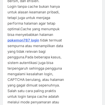
bersih, dan efisien.
Login tanpa cache bukan hanya
untuk alasan keamanan pribadi,
tetapi juga untuk menjaga
performa halaman agar tetap
optimal.Cache yang menumpuk
bisa menyebabkan halaman
pokemon787 login
tidak termuat
sempurna atau menampilkan data
yang tidak relevan bagi
pengguna.Pada beberapa kasus,
sistem autentikasi juga bisa
terpengaruh sehingga pengguna
mengalami kesalahan login,
CAPTCHA berulang, atau halaman
yang gagal dimuat sepenuhnya.
Salah satu cara paling praktis
untuk login tanpa cache adalah
melalui mode penyamaran atau