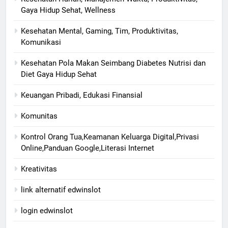
Gaya Hidup Sehat, Wellness
Kesehatan Mental, Gaming, Tim, Produktivitas,
Komunikasi
Kesehatan Pola Makan Seimbang Diabetes Nutrisi dan
Diet Gaya Hidup Sehat
Keuangan Pribadi, Edukasi Finansial
Komunitas
Kontrol Orang Tua,Keamanan Keluarga Digital,Privasi
Online,Panduan Google,Literasi Internet
Kreativitas
link alternatif edwinslot
login edwinslot