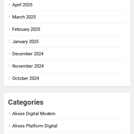
April 2025
March 2025
February 2025
January 2025
December 2024
November 2024
October 2024
Categories
Akses Digital Modern
Akses Platform Digital