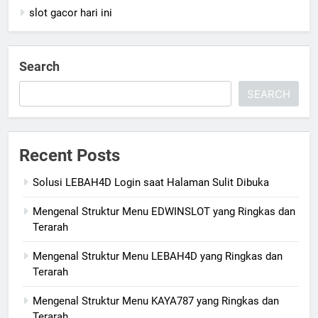
slot gacor hari ini
Search
SEARCH
Recent Posts
Solusi LEBAH4D Login saat Halaman Sulit Dibuka
Mengenal Struktur Menu EDWINSLOT yang Ringkas dan
Terarah
Mengenal Struktur Menu LEBAH4D yang Ringkas dan
Terarah
Mengenal Struktur Menu KAYA787 yang Ringkas dan
Terarah