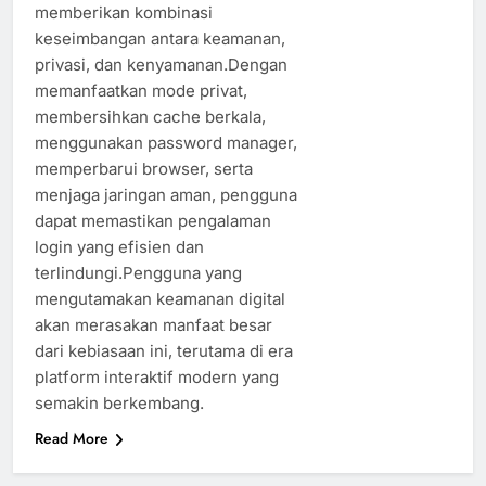
memberikan kombinasi
keseimbangan antara keamanan,
privasi, dan kenyamanan.Dengan
memanfaatkan mode privat,
membersihkan cache berkala,
menggunakan password manager,
memperbarui browser, serta
menjaga jaringan aman, pengguna
dapat memastikan pengalaman
login yang efisien dan
terlindungi.Pengguna yang
mengutamakan keamanan digital
akan merasakan manfaat besar
dari kebiasaan ini, terutama di era
platform interaktif modern yang
semakin berkembang.
Read More