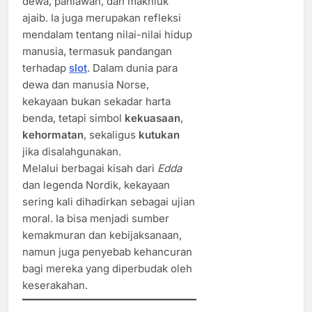
dewa, pahlawan, dan makhluk
ajaib. Ia juga merupakan refleksi
mendalam tentang nilai-nilai hidup
manusia, termasuk pandangan
terhadap
slot
. Dalam dunia para
dewa dan manusia Norse,
kekayaan bukan sekadar harta
benda, tetapi simbol
kekuasaan
,
kehormatan
, sekaligus
kutukan
jika disalahgunakan.
Melalui berbagai kisah dari
Edda
dan legenda Nordik, kekayaan
sering kali dihadirkan sebagai ujian
moral. Ia bisa menjadi sumber
kemakmuran dan kebijaksanaan,
namun juga penyebab kehancuran
bagi mereka yang diperbudak oleh
keserakahan.