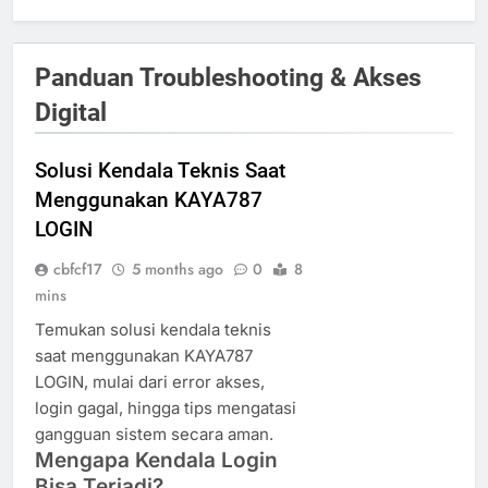
Panduan Troubleshooting & Akses
Digital
Solusi Kendala Teknis Saat
Menggunakan KAYA787
LOGIN
cbfcf17
5 months ago
0
8
mins
Temukan solusi kendala teknis
saat menggunakan KAYA787
LOGIN, mulai dari error akses,
login gagal, hingga tips mengatasi
gangguan sistem secara aman.
Mengapa Kendala Login
Bisa Terjadi?