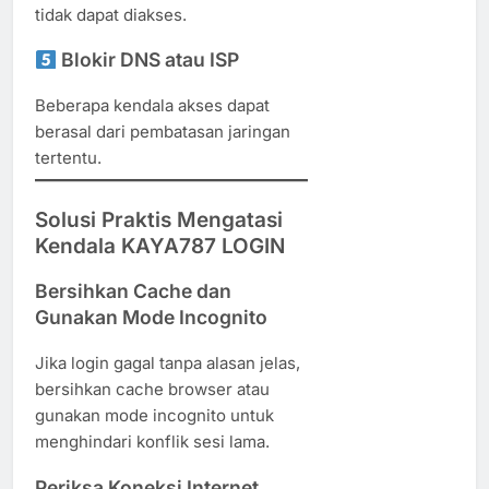
tidak dapat diakses.
Blokir DNS atau ISP
Beberapa kendala akses dapat
berasal dari pembatasan jaringan
tertentu.
Solusi Praktis Mengatasi
Kendala KAYA787 LOGIN
Bersihkan Cache dan
Gunakan Mode Incognito
Jika login gagal tanpa alasan jelas,
bersihkan cache browser atau
gunakan mode incognito untuk
menghindari konflik sesi lama.
Periksa Koneksi Internet