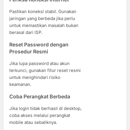
Pastikan koneksi stabil. Gunakan
jaringan yang berbeda jika perlu
untuk memastikan masalah bukan
berasal dari ISP.
Reset Password dengan
Prosedur Resmi
Jika lupa password atau akun
terkunci, gunakan fitur reset resmi
untuk menghindari risiko
keamanan.
Coba Perangkat Berbeda
Jika login tidak berhasil di desktop,
coba akses melalui perangkat
mobile atau sebaliknya.