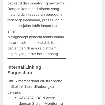
backend dan monitoring performa.
Dengan kombinasi sistem yang
matang dan kesadaran pengguna
terhadap keamanan, proses login
dapat berjalan lebih lancar dan
aman.
Menghadapi kendala teknis bukan
berarti sistem tidak stabil, tetapi
bagian dari dinamika platform
digital yang terus berkembang.
Internal Linking
Suggestion
Untuk memperkuat cluster brand,
artikel ini dapat dihubungkan
dengan:
KAYA787 LOGIN Aman
dengan Sistem Monitoring