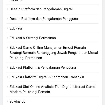
Desain Platform dan Pengalaman Digital
Desain Platform dan Pengalaman Pengguna
Edukasi
Edukasi & Strategi Permainan
Edukasi Game Online Manajemen Emosi Pemain
Strategi Bermain Bertanggung Jawab Pengelolaan Modal
Psikologi Permainan
Edukasi Platform & Pengalaman Pengguna
Edukasi Platform Digital & Keamanan Transaksi
Edukasi Slot Online Analisis Tren Digital Literasi Game
Modern Psikologi Pemain
edwinslot