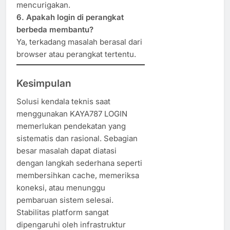
mencurigakan.
6. Apakah login di perangkat
berbeda membantu?
Ya, terkadang masalah berasal dari
browser atau perangkat tertentu.
Kesimpulan
Solusi kendala teknis saat
menggunakan KAYA787 LOGIN
memerlukan pendekatan yang
sistematis dan rasional. Sebagian
besar masalah dapat diatasi
dengan langkah sederhana seperti
membersihkan cache, memeriksa
koneksi, atau menunggu
pembaruan sistem selesai.
Stabilitas platform sangat
dipengaruhi oleh infrastruktur