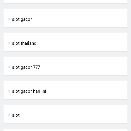
slot gacor
slot thailand
slot gacor 777
slot gacor hari ini
slot