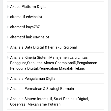
Akses Platform Digital
alternatif edwinslot
alternatif kaya787
alternatif link edwinslot
Analisis Data Digital & Perilaku Regional
Analisis Kinerja Sistem,Manajemen Lalu Lintas
Pengguna,Stabilitas Akses Champion4D,Pengalaman
Pengguna Digital,Pemecahan Masalah Teknis
Analisis Pengalaman Digital
Analisis Permainan & Strategi Bermain
Analisis Sistem Interaktif, Studi Perilaku Digital,
Observasi Mekanisme Putaran