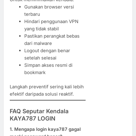
Gunakan browser versi
terbaru
Hindari penggunaan VPN
yang tidak stabil
Pastikan perangkat bebas
dari malware
Logout dengan benar
setelah selesai
Simpan akses resmi di
bookmark
Langkah preventif sering kali lebih
efektif daripada solusi reaktif.
FAQ Seputar Kendala
KAYA787 LOGIN
1. Mengapa login kaya787 gagal