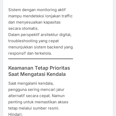
Sistem dengan monitoring aktif
mampu mendeteksi lonjakan traffic
dan menyesuaikan kapasitas
secara otomatis.
Dalam perspektif arsitektur digital,
troubleshooting yang cepat
menunjukkan sistem backend yang
responsif dan terkelola.
Keamanan Tetap Prioritas
Saat Mengatasi Kendala
Saat mengalami kendala,
pengguna sering mencari jalur
alternatif secara cepat. Namun
penting untuk memastikan akses
tetap melalui sumber resmi.
Hindari: