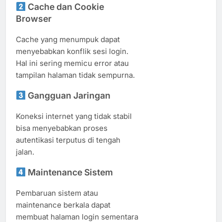
Cache dan Cookie
Browser
Cache yang menumpuk dapat
menyebabkan konflik sesi login.
Hal ini sering memicu error atau
tampilan halaman tidak sempurna.
Gangguan Jaringan
Koneksi internet yang tidak stabil
bisa menyebabkan proses
autentikasi terputus di tengah
jalan.
Maintenance Sistem
Pembaruan sistem atau
maintenance berkala dapat
membuat halaman login sementara