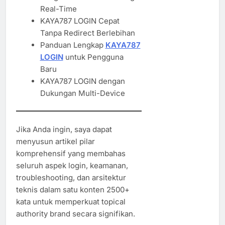
Real-Time
KAYA787 LOGIN Cepat
Tanpa Redirect Berlebihan
Panduan Lengkap
KAYA787
LOGIN
untuk Pengguna
Baru
KAYA787 LOGIN dengan
Dukungan Multi-Device
Jika Anda ingin, saya dapat
menyusun artikel pilar
komprehensif yang membahas
seluruh aspek login, keamanan,
troubleshooting, dan arsitektur
teknis dalam satu konten 2500+
kata untuk memperkuat topical
authority brand secara signifikan.