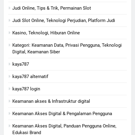
Judi Online, Tips & Trik, Permainan Slot
Judi Slot Online, Teknologi Perjudian, Platform Judi
Kasino, Teknologi, Hiburan Online
Kategori: Keamanan Data, Privasi Pengguna, Teknologi
Digital, Keamanan Siber
kaya787
kaya787 alternatif
kaya787 login
Keamanan akses & Infrastruktur digital
Keamanan Akses Digital & Pengalaman Pengguna
Keamanan Akses Digital, Panduan Pengguna Online,
Edukasi Brand