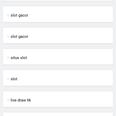
slot gacor
slot gacor
situs slot
slot
live draw hk