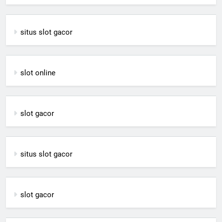
situs slot gacor
slot online
slot gacor
situs slot gacor
slot gacor