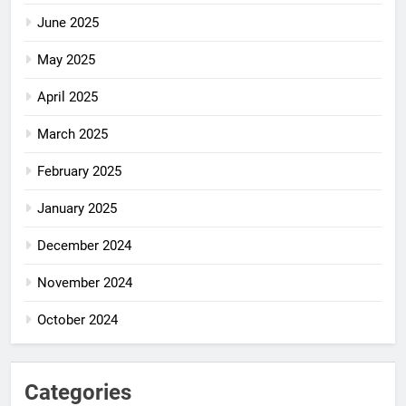
June 2025
May 2025
April 2025
March 2025
February 2025
January 2025
December 2024
November 2024
October 2024
Categories