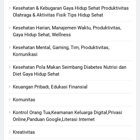
Kesehatan & Kebugaran Gaya Hidup Sehat Produktivitas
Olahraga & Aktivitas Fisik Tips Hidup Sehat
Kesehatan Harian, Manajemen Waktu, Produktivitas,
Gaya Hidup Sehat, Wellness
Kesehatan Mental, Gaming, Tim, Produktivitas,
Komunikasi
Kesehatan Pola Makan Seimbang Diabetes Nutrisi dan
Diet Gaya Hidup Sehat
Keuangan Pribadi, Edukasi Finansial
Komunitas
Kontrol Orang Tua,Keamanan Keluarga Digital,Privasi
Online,Panduan Google,Literasi Internet
Kreativitas