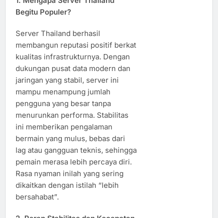
1. Mengapa Server Thailand
Begitu Populer?
Server Thailand berhasil
membangun reputasi positif berkat
kualitas infrastrukturnya. Dengan
dukungan pusat data modern dan
jaringan yang stabil, server ini
mampu menampung jumlah
pengguna yang besar tanpa
menurunkan performa. Stabilitas
ini memberikan pengalaman
bermain yang mulus, bebas dari
lag atau gangguan teknis, sehingga
pemain merasa lebih percaya diri.
Rasa nyaman inilah yang sering
dikaitkan dengan istilah “lebih
bersahabat”.