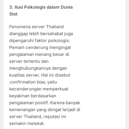
3. Ilusi Psikologis dalam Dunia
Slot
Fenomena server Thailand
dianggap lebih bersahabat juga
dipengaruhi faktor psikologis.
Pemain cenderung mengingat
pengalaman menang besar di
server tertentu dan
menghubungkannya dengan
kualitas server. Hal ini disebut
confirmation bias
, yaitu
kecenderungan memperkuat
keyakinan berdasarkan
pengalaman positif. Karena banyak
kemenangan yang diingat terjadi di
server Thailand, reputasi ini
semakin melekat.