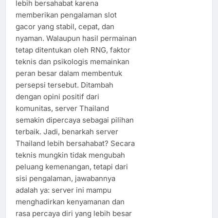
lebih bersahabat karena
memberikan pengalaman slot
gacor yang stabil, cepat, dan
nyaman. Walaupun hasil permainan
tetap ditentukan oleh RNG, faktor
teknis dan psikologis memainkan
peran besar dalam membentuk
persepsi tersebut. Ditambah
dengan opini positif dari
komunitas, server Thailand
semakin dipercaya sebagai pilihan
terbaik. Jadi, benarkah server
Thailand lebih bersahabat? Secara
teknis mungkin tidak mengubah
peluang kemenangan, tetapi dari
sisi pengalaman, jawabannya
adalah ya: server ini mampu
menghadirkan kenyamanan dan
rasa percaya diri yang lebih besar