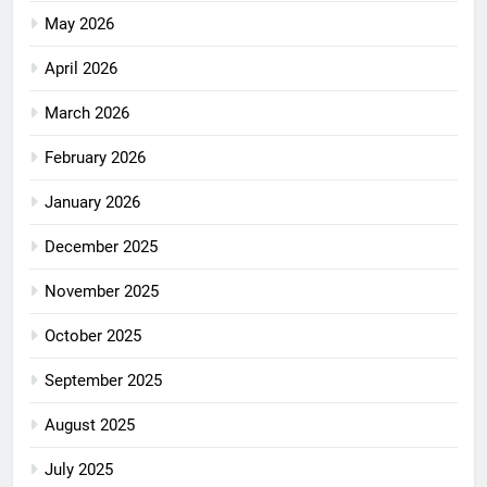
May 2026
April 2026
March 2026
February 2026
January 2026
December 2025
November 2025
October 2025
September 2025
August 2025
July 2025