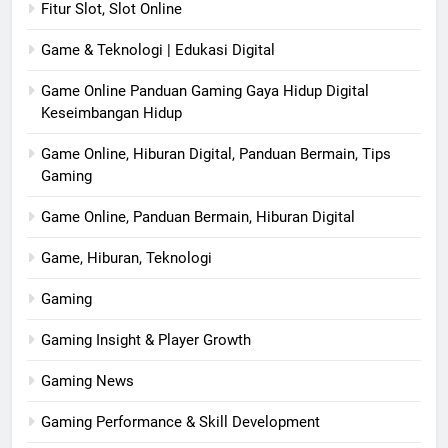
Fitur Slot, Slot Online
Game & Teknologi | Edukasi Digital
Game Online Panduan Gaming Gaya Hidup Digital
Keseimbangan Hidup
Game Online, Hiburan Digital, Panduan Bermain, Tips
Gaming
Game Online, Panduan Bermain, Hiburan Digital
Game, Hiburan, Teknologi
Gaming
Gaming Insight & Player Growth
Gaming News
Gaming Performance & Skill Development