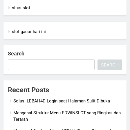
situs slot
slot gacor hari ini
Search
SEARCH
Recent Posts
Solusi LEBAH4D Login saat Halaman Sulit Dibuka
Mengenal Struktur Menu EDWINSLOT yang Ringkas dan
Terarah