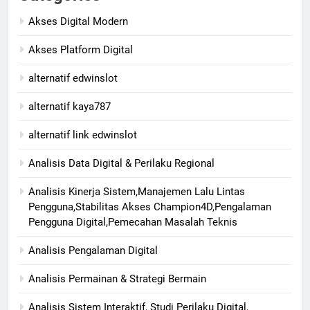
Akses Digital Modern
Akses Platform Digital
alternatif edwinslot
alternatif kaya787
alternatif link edwinslot
Analisis Data Digital & Perilaku Regional
Analisis Kinerja Sistem,Manajemen Lalu Lintas
Pengguna,Stabilitas Akses Champion4D,Pengalaman
Pengguna Digital,Pemecahan Masalah Teknis
Analisis Pengalaman Digital
Analisis Permainan & Strategi Bermain
Analisis Sistem Interaktif, Studi Perilaku Digital,