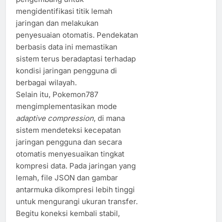
mengidentifikasi titik lemah
jaringan dan melakukan
penyesuaian otomatis. Pendekatan
berbasis data ini memastikan
sistem terus beradaptasi terhadap
kondisi jaringan pengguna di
berbagai wilayah.
Selain itu, Pokemon787
mengimplementasikan mode
adaptive compression
, di mana
sistem mendeteksi kecepatan
jaringan pengguna dan secara
otomatis menyesuaikan tingkat
kompresi data. Pada jaringan yang
lemah, file JSON dan gambar
antarmuka dikompresi lebih tinggi
untuk mengurangi ukuran transfer.
Begitu koneksi kembali stabil,