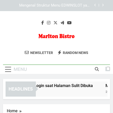
Skip
Mengenal Struktur Menu LEBAH4D yang Ringkas
to
dan Terarah
content
Mengenal Struktur Menu KAYA787 yang Ringkas
dan Terarah
Solusi LEBAH4D Login saat Halaman Sulit Dibuka
Mengenal Struktur Menu EDWINSLOT yang
Ringkas dan Terarah
Marlton Bistro
Nikmati Hidangan Lezat Di Marlton
Mengenal Struktur Menu LEBAH4D yang Ringkas
NEWSLETTER
RANDOM NEWS
dan Terarah
Bistro, Restoran Dengan Suasana Yang
Mengenal Struktur Menu KAYA787 yang Ringkas
Nyaman Untuk Berkumpul Bersama
dan Terarah
MENU
Keluarga.
olusi LEBAH4D Login saat Halaman Sulit Dibuka
Mengena
HEADLINES
Weeks Ago
2 Weeks A
Home