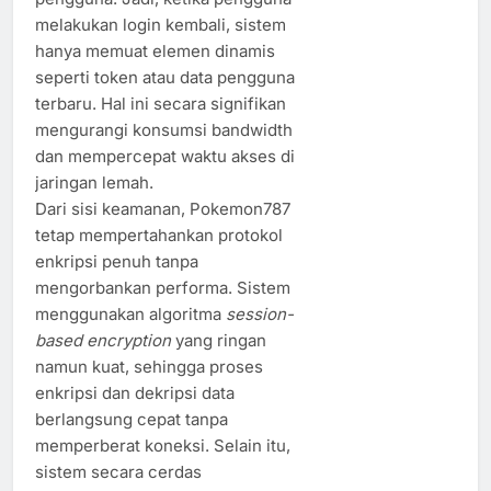
melakukan login kembali, sistem
hanya memuat elemen dinamis
seperti token atau data pengguna
terbaru. Hal ini secara signifikan
mengurangi konsumsi bandwidth
dan mempercepat waktu akses di
jaringan lemah.
Dari sisi keamanan, Pokemon787
tetap mempertahankan protokol
enkripsi penuh tanpa
mengorbankan performa. Sistem
menggunakan algoritma
session-
based encryption
yang ringan
namun kuat, sehingga proses
enkripsi dan dekripsi data
berlangsung cepat tanpa
memperberat koneksi. Selain itu,
sistem secara cerdas