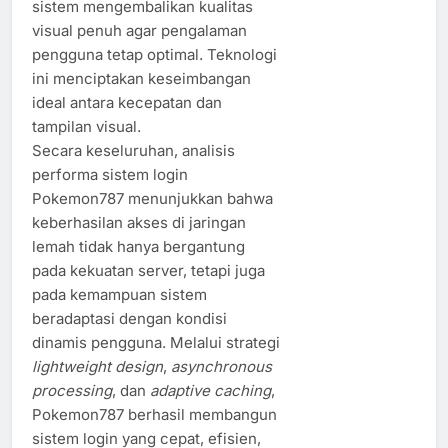
sistem mengembalikan kualitas
visual penuh agar pengalaman
pengguna tetap optimal. Teknologi
ini menciptakan keseimbangan
ideal antara kecepatan dan
tampilan visual.
Secara keseluruhan, analisis
performa sistem login
Pokemon787 menunjukkan bahwa
keberhasilan akses di jaringan
lemah tidak hanya bergantung
pada kekuatan server, tetapi juga
pada kemampuan sistem
beradaptasi dengan kondisi
dinamis pengguna. Melalui strategi
lightweight design
,
asynchronous
processing
, dan
adaptive caching
,
Pokemon787 berhasil membangun
sistem login yang cepat, efisien,