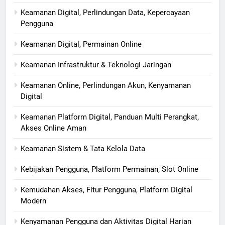
Keamanan Digital, Perlindungan Data, Kepercayaan
Pengguna
Keamanan Digital, Permainan Online
Keamanan Infrastruktur & Teknologi Jaringan
Keamanan Online, Perlindungan Akun, Kenyamanan
Digital
Keamanan Platform Digital, Panduan Multi Perangkat,
Akses Online Aman
Keamanan Sistem & Tata Kelola Data
Kebijakan Pengguna, Platform Permainan, Slot Online
Kemudahan Akses, Fitur Pengguna, Platform Digital
Modern
Kenyamanan Pengguna dan Aktivitas Digital Harian