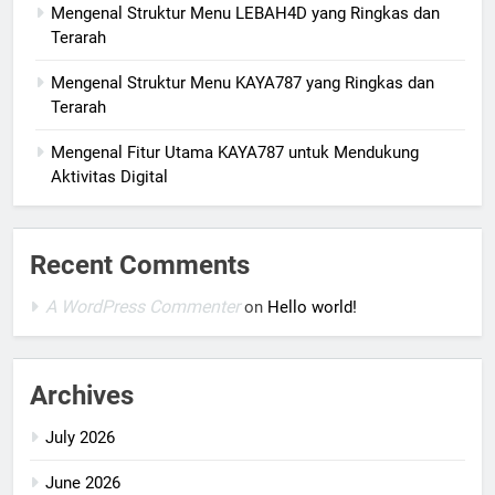
Mengenal Struktur Menu LEBAH4D yang Ringkas dan
Terarah
Mengenal Struktur Menu KAYA787 yang Ringkas dan
Terarah
Mengenal Fitur Utama KAYA787 untuk Mendukung
Aktivitas Digital
Recent Comments
A WordPress Commenter
on
Hello world!
Archives
July 2026
June 2026