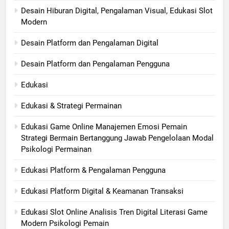
Desain Hiburan Digital, Pengalaman Visual, Edukasi Slot
Modern
Desain Platform dan Pengalaman Digital
Desain Platform dan Pengalaman Pengguna
Edukasi
Edukasi & Strategi Permainan
Edukasi Game Online Manajemen Emosi Pemain
Strategi Bermain Bertanggung Jawab Pengelolaan Modal
Psikologi Permainan
Edukasi Platform & Pengalaman Pengguna
Edukasi Platform Digital & Keamanan Transaksi
Edukasi Slot Online Analisis Tren Digital Literasi Game
Modern Psikologi Pemain