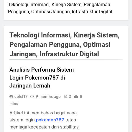
Teknologi Informasi, Kinerja Sistem, Pengalaman
Pengguna, Optimasi Jaringan, Infrastruktur Digital
Teknologi Informasi, Kinerja Sistem,
Pengalaman Pengguna, Optimasi
Jaringan, Infrastruktur Digital
Analisis Performa Sistem
Login Pokemon787 di
Jaringan Lemah
cbfcf17
9 months ago
0
8
mins
Artikel ini membahas bagaimana
sistem login
pokemon787
tetap
menjaga kecepatan dan stabilitas