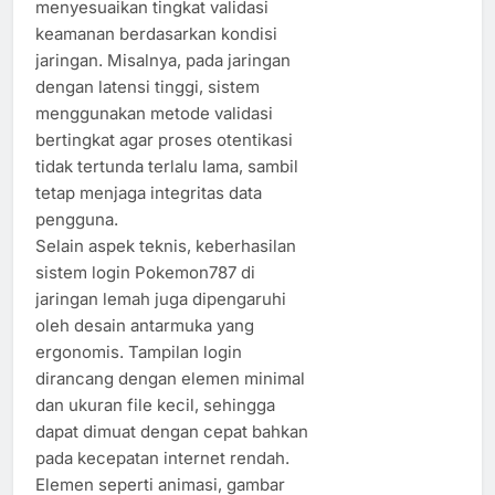
menyesuaikan tingkat validasi
keamanan berdasarkan kondisi
jaringan. Misalnya, pada jaringan
dengan latensi tinggi, sistem
menggunakan metode validasi
bertingkat agar proses otentikasi
tidak tertunda terlalu lama, sambil
tetap menjaga integritas data
pengguna.
Selain aspek teknis, keberhasilan
sistem login Pokemon787 di
jaringan lemah juga dipengaruhi
oleh desain antarmuka yang
ergonomis. Tampilan login
dirancang dengan elemen minimal
dan ukuran file kecil, sehingga
dapat dimuat dengan cepat bahkan
pada kecepatan internet rendah.
Elemen seperti animasi, gambar