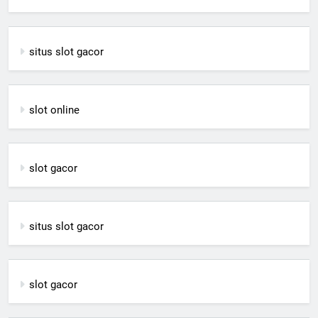
situs slot gacor
slot online
slot gacor
situs slot gacor
slot gacor