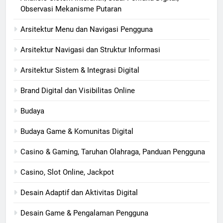
Observasi Mekanisme Putaran
Arsitektur Menu dan Navigasi Pengguna
Arsitektur Navigasi dan Struktur Informasi
Arsitektur Sistem & Integrasi Digital
Brand Digital dan Visibilitas Online
Budaya
Budaya Game & Komunitas Digital
Casino & Gaming, Taruhan Olahraga, Panduan Pengguna
Casino, Slot Online, Jackpot
Desain Adaptif dan Aktivitas Digital
Desain Game & Pengalaman Pengguna