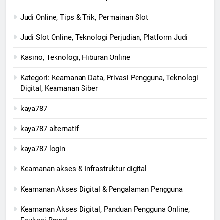
Judi Online, Tips & Trik, Permainan Slot
Judi Slot Online, Teknologi Perjudian, Platform Judi
Kasino, Teknologi, Hiburan Online
Kategori: Keamanan Data, Privasi Pengguna, Teknologi
Digital, Keamanan Siber
kaya787
kaya787 alternatif
kaya787 login
Keamanan akses & Infrastruktur digital
Keamanan Akses Digital & Pengalaman Pengguna
Keamanan Akses Digital, Panduan Pengguna Online,
Edukasi Brand