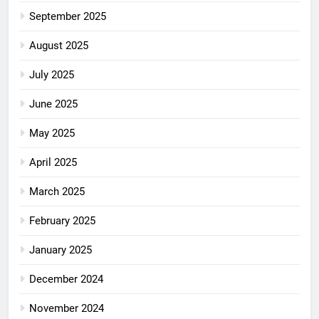
September 2025
August 2025
July 2025
June 2025
May 2025
April 2025
March 2025
February 2025
January 2025
December 2024
November 2024