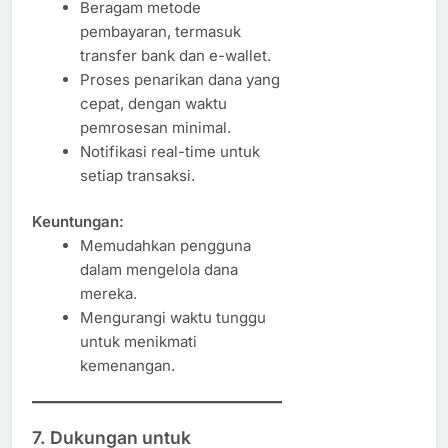
Beragam metode
pembayaran, termasuk
transfer bank dan e-wallet.
Proses penarikan dana yang
cepat, dengan waktu
pemrosesan minimal.
Notifikasi real-time untuk
setiap transaksi.
Keuntungan:
Memudahkan pengguna
dalam mengelola dana
mereka.
Mengurangi waktu tunggu
untuk menikmati
kemenangan.
7.
Dukungan untuk