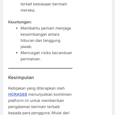
terkait kebiasaan bermain
mereka.
Keuntungan:
Membantu pemain menjaga
keseimbangan antara
hiburan dan tanggung
jawab.
Mencegah risiko kecanduan
permainan.
Kesimpulan
Kebijakan yang diterapkan oleh
HORAS88
menunjukkan komitmen
platform ini untuk memberikan
pengalaman bermain terbaik
kepada para pengguna. Mulai dari