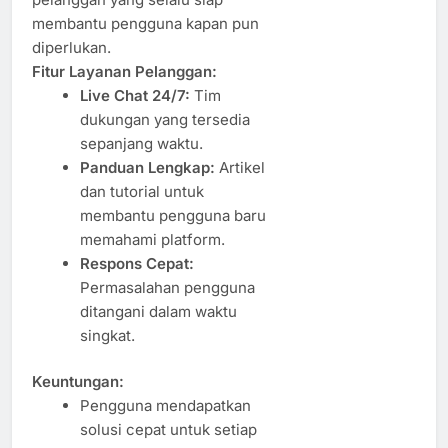
membantu pengguna kapan pun
diperlukan.
Fitur Layanan Pelanggan:
Live Chat 24/7:
Tim
dukungan yang tersedia
sepanjang waktu.
Panduan Lengkap:
Artikel
dan tutorial untuk
membantu pengguna baru
memahami platform.
Respons Cepat:
Permasalahan pengguna
ditangani dalam waktu
singkat.
Keuntungan:
Pengguna mendapatkan
solusi cepat untuk setiap