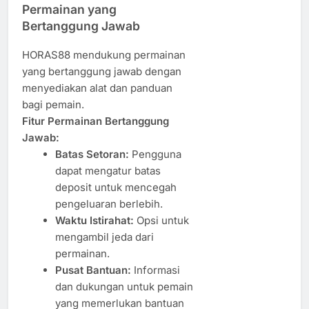
Permainan yang
Bertanggung Jawab
HORAS88 mendukung permainan
yang bertanggung jawab dengan
menyediakan alat dan panduan
bagi pemain.
Fitur Permainan Bertanggung
Jawab:
Batas Setoran:
Pengguna
dapat mengatur batas
deposit untuk mencegah
pengeluaran berlebih.
Waktu Istirahat:
Opsi untuk
mengambil jeda dari
permainan.
Pusat Bantuan:
Informasi
dan dukungan untuk pemain
yang memerlukan bantuan