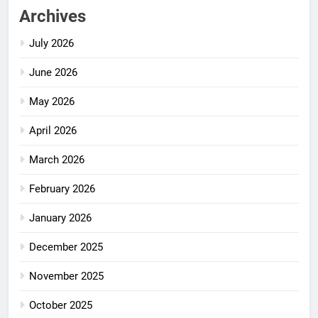
Archives
July 2026
June 2026
May 2026
April 2026
March 2026
February 2026
January 2026
December 2025
November 2025
October 2025