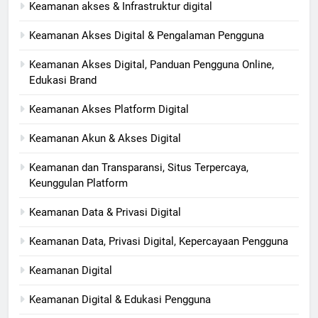
Keamanan akses & Infrastruktur digital
Keamanan Akses Digital & Pengalaman Pengguna
Keamanan Akses Digital, Panduan Pengguna Online,
Edukasi Brand
Keamanan Akses Platform Digital
Keamanan Akun & Akses Digital
Keamanan dan Transparansi, Situs Terpercaya,
Keunggulan Platform
Keamanan Data & Privasi Digital
Keamanan Data, Privasi Digital, Kepercayaan Pengguna
Keamanan Digital
Keamanan Digital & Edukasi Pengguna