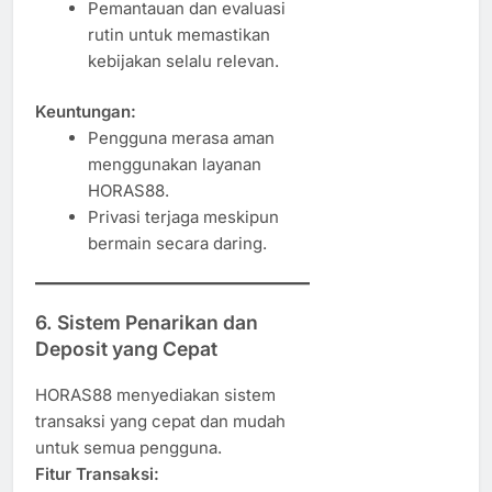
Pemantauan dan evaluasi
rutin untuk memastikan
kebijakan selalu relevan.
Keuntungan:
Pengguna merasa aman
menggunakan layanan
HORAS88.
Privasi terjaga meskipun
bermain secara daring.
6.
Sistem Penarikan dan
Deposit yang Cepat
HORAS88 menyediakan sistem
transaksi yang cepat dan mudah
untuk semua pengguna.
Fitur Transaksi: