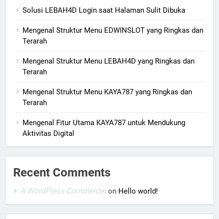
Solusi LEBAH4D Login saat Halaman Sulit Dibuka
Mengenal Struktur Menu EDWINSLOT yang Ringkas dan
Terarah
Mengenal Struktur Menu LEBAH4D yang Ringkas dan
Terarah
Mengenal Struktur Menu KAYA787 yang Ringkas dan
Terarah
Mengenal Fitur Utama KAYA787 untuk Mendukung
Aktivitas Digital
Recent Comments
A WordPress Commenter
on
Hello world!