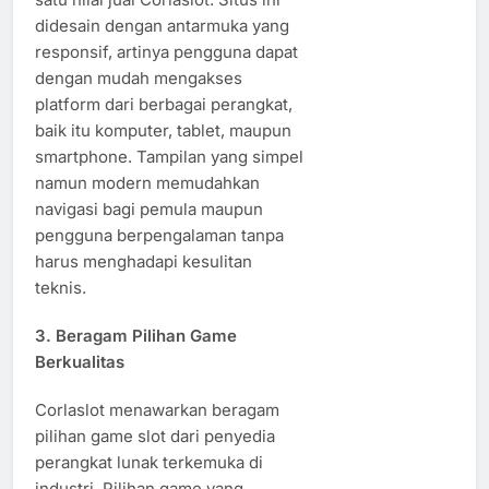
didesain dengan antarmuka yang
responsif, artinya pengguna dapat
dengan mudah mengakses
platform dari berbagai perangkat,
baik itu komputer, tablet, maupun
smartphone. Tampilan yang simpel
namun modern memudahkan
navigasi bagi pemula maupun
pengguna berpengalaman tanpa
harus menghadapi kesulitan
teknis.
3. Beragam Pilihan Game
Berkualitas
Corlaslot menawarkan beragam
pilihan game slot dari penyedia
perangkat lunak terkemuka di
industri. Pilihan game yang