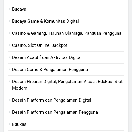
Budaya
Budaya Game & Komunitas Digital
Casino & Gaming, Taruhan Olahraga, Panduan Pengguna
Casino, Slot Online, Jackpot
Desain Adaptif dan Aktivitas Digital
Desain Game & Pengalaman Pengguna
Desain Hiburan Digital, Pengalaman Visual, Edukasi Slot
Modern
Desain Platform dan Pengalaman Digital
Desain Platform dan Pengalaman Pengguna
Edukasi