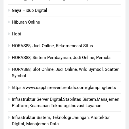
Gaya Hidup Digital
Hiburan Online
Hobi
HORAS88, Judi Online, Rekomendasi Situs
HORAS88, Sistem Pembayaran, Judi Online, Pemula
HORAS88, Slot Online, Judi Online, Wild Symbol, Scatter
Symbol
https://www.sapphireeventrentals.com/glamping-tents
Infrastruktur Server Digital,Stabilitas Sistem,Manajemen
Platform,Keamanan Teknologi,Inovasi Layanan
Infrastruktur Sistem, Teknologi Jaringan, Arsitektur
Digital, Manajemen Data