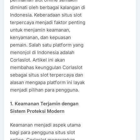
diminati oleh berbagai kalangan di
Indonesia. Keberadaan situs slot
terpercaya menjadi faktor penting
untuk menjamin keamanan,
kenyamanan, dan kepuasan
pemain. Salah satu platform yang
menonjol di Indonesia adalah
Corlaslot. Artikel ini akan
membahas keunggulan Corlaslot
sebagai situs slot terpercaya dan
alasan mengapa platform ini layak
menjadi pilihan para pengguna.
1. Keamanan Terjamin dengan
Sistem Proteksi Modern
Keamanan menjadi aspek utama
bagi para pengguna situs slot
online. Corlaslot menerapkan