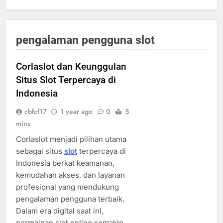
pengalaman pengguna slot
Corlaslot dan Keunggulan
Situs Slot Terpercaya di
Indonesia
cbfcf17
1 year ago
0
5
mins
Corlaslot menjadi pilihan utama
sebagai situs
slot
terpercaya di
Indonesia berkat keamanan,
kemudahan akses, dan layanan
profesional yang mendukung
pengalaman pengguna terbaik.
Dalam era digital saat ini,
permainan slot online semakin