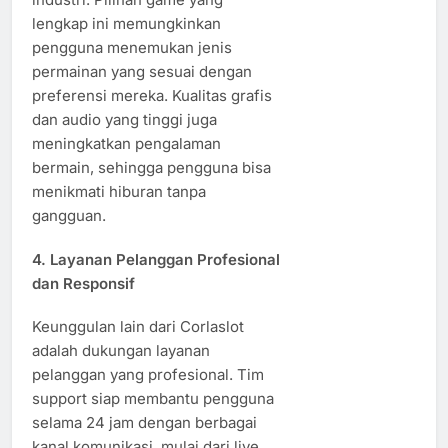
lengkap ini memungkinkan
pengguna menemukan jenis
permainan yang sesuai dengan
preferensi mereka. Kualitas grafis
dan audio yang tinggi juga
meningkatkan pengalaman
bermain, sehingga pengguna bisa
menikmati hiburan tanpa
gangguan.
4. Layanan Pelanggan Profesional
dan Responsif
Keunggulan lain dari Corlaslot
adalah dukungan layanan
pelanggan yang profesional. Tim
support siap membantu pengguna
selama 24 jam dengan berbagai
kanal komunikasi, mulai dari live