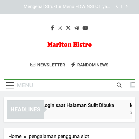
Skip
Mengenal Struktur Menu LEBAH4D yang Ringkas
to
dan Terarah
content
Mengenal Struktur Menu KAYA787 yang Ringkas
dan Terarah
Solusi LEBAH4D Login saat Halaman Sulit Dibuka
Mengenal Struktur Menu EDWINSLOT yang
Ringkas dan Terarah
Marlton Bistro
Nikmati Hidangan Lezat Di Marlton
Mengenal Struktur Menu LEBAH4D yang Ringkas
NEWSLETTER
RANDOM NEWS
dan Terarah
Bistro, Restoran Dengan Suasana Yang
Mengenal Struktur Menu KAYA787 yang Ringkas
Nyaman Untuk Berkumpul Bersama
dan Terarah
MENU
Keluarga.
olusi LEBAH4D Login saat Halaman Sulit Dibuka
Mengena
HEADLINES
Weeks Ago
3 Weeks A
Home
pengalaman pengguna slot