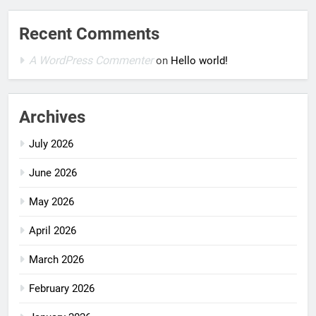
Recent Comments
A WordPress Commenter
on
Hello world!
Archives
July 2026
June 2026
May 2026
April 2026
March 2026
February 2026