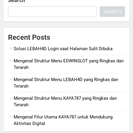
Search
SEARCH
Recent Posts
Solusi LEBAH4D Login saat Halaman Sulit Dibuka
Mengenal Struktur Menu EDWINSLOT yang Ringkas dan
Terarah
Mengenal Struktur Menu LEBAH4D yang Ringkas dan
Terarah
Mengenal Struktur Menu KAYA787 yang Ringkas dan
Terarah
Mengenal Fitur Utama KAYA787 untuk Mendukung
Aktivitas Digital