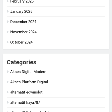
February 2025
January 2025
December 2024
November 2024
October 2024
Categories
Akses Digital Modern
Akses Platform Digital
alternatif edwinslot
alternatif kaya787