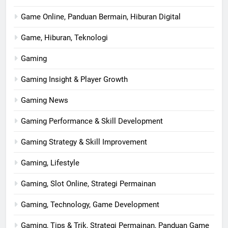
Game Online, Panduan Bermain, Hiburan Digital
Game, Hiburan, Teknologi
Gaming
Gaming Insight & Player Growth
Gaming News
Gaming Performance & Skill Development
Gaming Strategy & Skill Improvement
Gaming, Lifestyle
Gaming, Slot Online, Strategi Permainan
Gaming, Technology, Game Development
Gaming, Tips & Trik, Strategi Permainan, Panduan Game