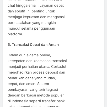
chat hingga email. Layanan cepat
dan solutif ini penting untuk
menjaga kepuasan dan mengatasi
permasalahan yang mungkin
muncul selama penggunaan
platform.
5. Transaksi Cepat dan Aman
Dalam dunia game online,
kecepatan dan keamanan transaksi
menjadi perhatian utama. Corlaslot
menghadirkan proses deposit dan
penarikan dana yang mudah,
cepat, dan aman. Sistem
pembayaran yang terintegrasi
dengan berbagai metode populer
di Indonesia seperti transfer bank
lokal, dompet digital, hingga e-