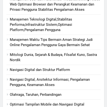
Web Optimasi Browser dan Perangkat Keamanan dan
Privasi Pengguna Stabilitas Pengalaman Akses
Manajemen Teknologi Digital,Stabilitas
Performa,Infrastruktur Sistem,Optimasi
Platform,Pengalaman Pengguna
Manajemen Waktu Tips Bermain Aman Strategi Judi
Online Pengalaman Pengguna Gaya Bermain Sehat
Mitologi Dunia, Sejarah & Budaya, Filsafat Kuno, Sastra
Nordik
Navigasi Digital dan Struktur Platform
Navigasi Digital, Arsitektur Informasi, Pengalaman
Pengguna, Keamanan Akses
Olahraga, Taruhan, Perbandingan
Optimasi Tampilan Mobile dan Navigasi Digital