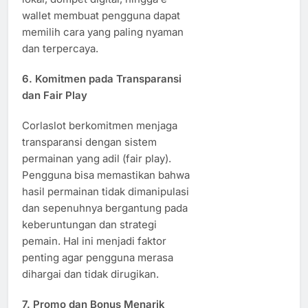
wallet membuat pengguna dapat
memilih cara yang paling nyaman
dan terpercaya.
6. Komitmen pada Transparansi
dan Fair Play
Corlaslot berkomitmen menjaga
transparansi dengan sistem
permainan yang adil (fair play).
Pengguna bisa memastikan bahwa
hasil permainan tidak dimanipulasi
dan sepenuhnya bergantung pada
keberuntungan dan strategi
pemain. Hal ini menjadi faktor
penting agar pengguna merasa
dihargai dan tidak dirugikan.
7. Promo dan Bonus Menarik