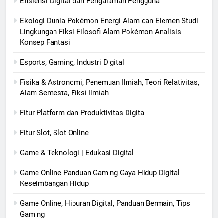
Efisiensi Digital dan Pengalaman Pengguna
Ekologi Dunia Pokémon Energi Alam dan Elemen Studi
Lingkungan Fiksi Filosofi Alam Pokémon Analisis
Konsep Fantasi
Esports, Gaming, Industri Digital
Fisika & Astronomi, Penemuan Ilmiah, Teori Relativitas,
Alam Semesta, Fiksi Ilmiah
Fitur Platform dan Produktivitas Digital
Fitur Slot, Slot Online
Game & Teknologi | Edukasi Digital
Game Online Panduan Gaming Gaya Hidup Digital
Keseimbangan Hidup
Game Online, Hiburan Digital, Panduan Bermain, Tips
Gaming