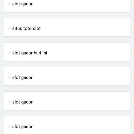
slot gacor
situs toto slot
slot gacor hari ini
slot gacor
slot gacor
slot gacor