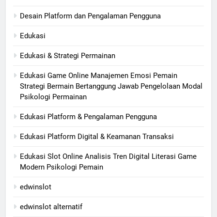
Desain Platform dan Pengalaman Pengguna
Edukasi
Edukasi & Strategi Permainan
Edukasi Game Online Manajemen Emosi Pemain
Strategi Bermain Bertanggung Jawab Pengelolaan Modal
Psikologi Permainan
Edukasi Platform & Pengalaman Pengguna
Edukasi Platform Digital & Keamanan Transaksi
Edukasi Slot Online Analisis Tren Digital Literasi Game
Modern Psikologi Pemain
edwinslot
edwinslot alternatif