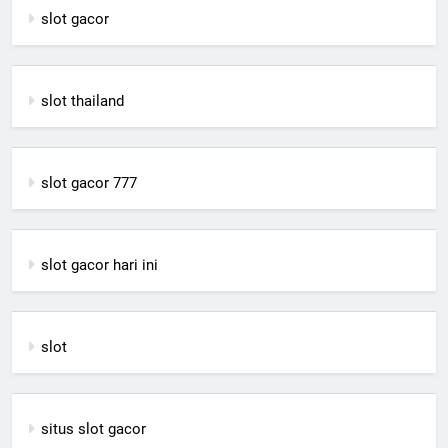
slot gacor
slot thailand
slot gacor 777
slot gacor hari ini
slot
situs slot gacor