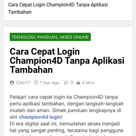
Cara Cepat Login Champion4D Tanpa Aplikasi
Tambahan
TEKNOLOGI, PANDUAN, AKSES ONLINE
Cara Cepat Login
Champion4D Tanpa Aplikasi
Tambahan
0
Cbfcf17
1 Year Ago
6 Mins
Pelajari cara cepat login ke Champion4D tanpa
perlu aplikasi tambahan, dengan langkah-langkah
mudah dan aman. Simak panduan lengkapnya di
sini
champion4d login
!
Di era digital saat ini, kemudahan akses menjadi
hal yang sangat penting, terutama bagi pengguna