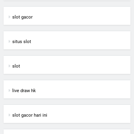
slot gacor
situs slot
slot
live draw hk
slot gacor hari ini