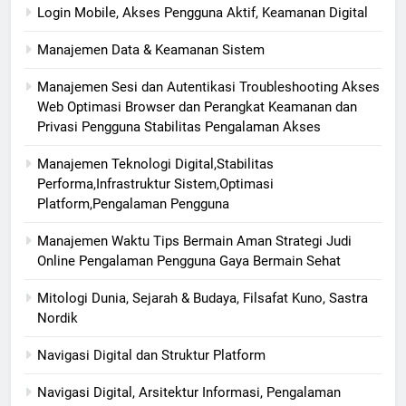
Login Mobile, Akses Pengguna Aktif, Keamanan Digital
Manajemen Data & Keamanan Sistem
Manajemen Sesi dan Autentikasi Troubleshooting Akses
Web Optimasi Browser dan Perangkat Keamanan dan
Privasi Pengguna Stabilitas Pengalaman Akses
Manajemen Teknologi Digital,Stabilitas
Performa,Infrastruktur Sistem,Optimasi
Platform,Pengalaman Pengguna
Manajemen Waktu Tips Bermain Aman Strategi Judi
Online Pengalaman Pengguna Gaya Bermain Sehat
Mitologi Dunia, Sejarah & Budaya, Filsafat Kuno, Sastra
Nordik
Navigasi Digital dan Struktur Platform
Navigasi Digital, Arsitektur Informasi, Pengalaman