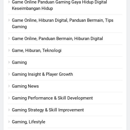
Game Online Panduan Gaming Gaya Hidup Digital
Keseimbangan Hidup
Game Online, Hiburan Digital, Panduan Bermain, Tips
Gaming
Game Online, Panduan Bermain, Hiburan Digital
Game, Hiburan, Teknologi
Gaming
Gaming Insight & Player Growth
Gaming News
Gaming Performance & Skill Development
Gaming Strategy & Skill Improvement
Gaming, Lifestyle