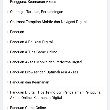
Pengguna, Keamanan Akses
Olahraga, Taruhan, Perbandingan
Optimasi Tampilan Mobile dan Navigasi Digital
Panduan
Panduan & Edukasi Digital
Panduan & Tips Game Online
Panduan Akses Mobile dan Performa Digital
Panduan Browser dan Optimalisasi Akses
Panduan dan Keamanan
Panduan Digital, Tips Teknologi, Pengalaman Pengguna,
Akses Online, Keamanan Digital
Panduan Game Online