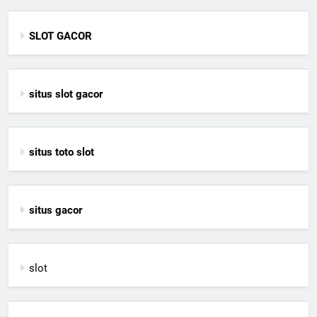
SLOT GACOR
situs slot gacor
situs toto slot
situs gacor
slot