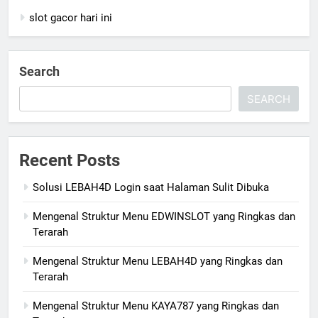
slot gacor hari ini
Search
SEARCH
Recent Posts
Solusi LEBAH4D Login saat Halaman Sulit Dibuka
Mengenal Struktur Menu EDWINSLOT yang Ringkas dan
Terarah
Mengenal Struktur Menu LEBAH4D yang Ringkas dan
Terarah
Mengenal Struktur Menu KAYA787 yang Ringkas dan