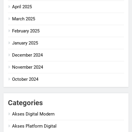
April 2025
March 2025
February 2025
January 2025
December 2024
November 2024
October 2024
Categories
Akses Digital Modern
Akses Platform Digital