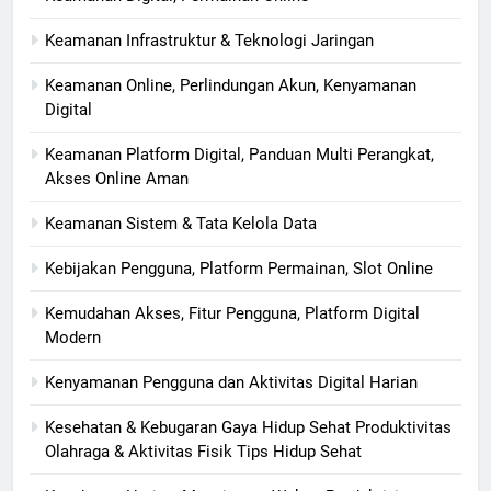
Keamanan Infrastruktur & Teknologi Jaringan
Keamanan Online, Perlindungan Akun, Kenyamanan
Digital
Keamanan Platform Digital, Panduan Multi Perangkat,
Akses Online Aman
Keamanan Sistem & Tata Kelola Data
Kebijakan Pengguna, Platform Permainan, Slot Online
Kemudahan Akses, Fitur Pengguna, Platform Digital
Modern
Kenyamanan Pengguna dan Aktivitas Digital Harian
Kesehatan & Kebugaran Gaya Hidup Sehat Produktivitas
Olahraga & Aktivitas Fisik Tips Hidup Sehat