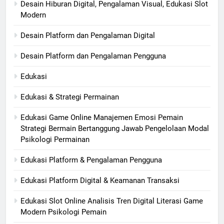
Desain Hiburan Digital, Pengalaman Visual, Edukasi Slot
Modern
Desain Platform dan Pengalaman Digital
Desain Platform dan Pengalaman Pengguna
Edukasi
Edukasi & Strategi Permainan
Edukasi Game Online Manajemen Emosi Pemain
Strategi Bermain Bertanggung Jawab Pengelolaan Modal
Psikologi Permainan
Edukasi Platform & Pengalaman Pengguna
Edukasi Platform Digital & Keamanan Transaksi
Edukasi Slot Online Analisis Tren Digital Literasi Game
Modern Psikologi Pemain