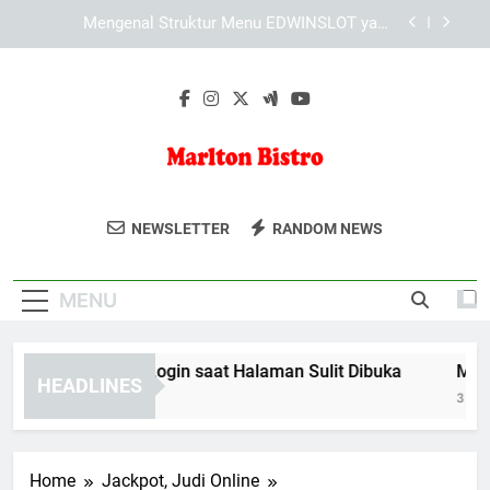
Skip
Mengenal Struktur Menu LEBAH4D yang Ringkas
to
dan Terarah
content
Mengenal Struktur Menu KAYA787 yang Ringkas
dan Terarah
Solusi LEBAH4D Login saat Halaman Sulit Dibuka
Mengenal Struktur Menu EDWINSLOT yang
Ringkas dan Terarah
Marlton Bistro
Nikmati Hidangan Lezat Di Marlton
Mengenal Struktur Menu LEBAH4D yang Ringkas
NEWSLETTER
RANDOM NEWS
dan Terarah
Bistro, Restoran Dengan Suasana Yang
Mengenal Struktur Menu KAYA787 yang Ringkas
Nyaman Untuk Berkumpul Bersama
dan Terarah
MENU
Keluarga.
lusi LEBAH4D Login saat Halaman Sulit Dibuka
Mengena
HEADLINES
Weeks Ago
3 Weeks A
Home
Jackpot, Judi Online