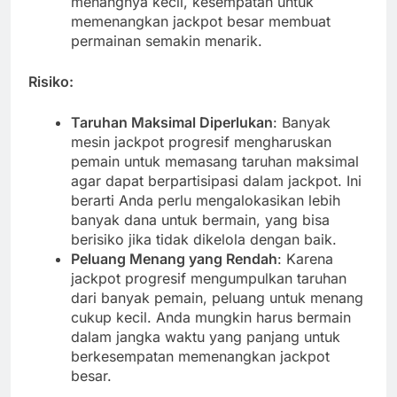
menangnya kecil, kesempatan untuk
memenangkan jackpot besar membuat
permainan semakin menarik.
Risiko:
Taruhan Maksimal Diperlukan
: Banyak
mesin jackpot progresif mengharuskan
pemain untuk memasang taruhan maksimal
agar dapat berpartisipasi dalam jackpot. Ini
berarti Anda perlu mengalokasikan lebih
banyak dana untuk bermain, yang bisa
berisiko jika tidak dikelola dengan baik.
Peluang Menang yang Rendah
: Karena
jackpot progresif mengumpulkan taruhan
dari banyak pemain, peluang untuk menang
cukup kecil. Anda mungkin harus bermain
dalam jangka waktu yang panjang untuk
berkesempatan memenangkan jackpot
besar.