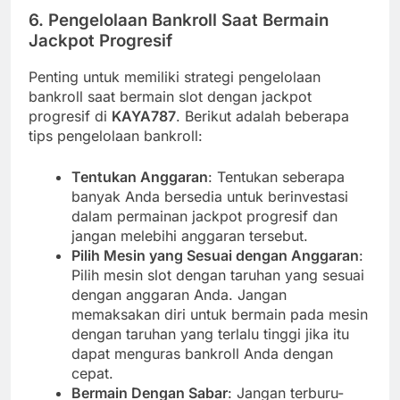
6. Pengelolaan Bankroll Saat Bermain
Jackpot Progresif
Penting untuk memiliki strategi pengelolaan
bankroll saat bermain slot dengan jackpot
progresif di
KAYA787
. Berikut adalah beberapa
tips pengelolaan bankroll:
Tentukan Anggaran
: Tentukan seberapa
banyak Anda bersedia untuk berinvestasi
dalam permainan jackpot progresif dan
jangan melebihi anggaran tersebut.
Pilih Mesin yang Sesuai dengan Anggaran
:
Pilih mesin slot dengan taruhan yang sesuai
dengan anggaran Anda. Jangan
memaksakan diri untuk bermain pada mesin
dengan taruhan yang terlalu tinggi jika itu
dapat menguras bankroll Anda dengan
cepat.
Bermain Dengan Sabar
: Jangan terburu-