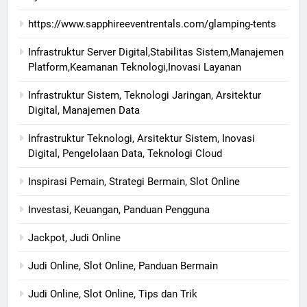
https://www.sapphireeventrentals.com/glamping-tents
Infrastruktur Server Digital,Stabilitas Sistem,Manajemen
Platform,Keamanan Teknologi,Inovasi Layanan
Infrastruktur Sistem, Teknologi Jaringan, Arsitektur
Digital, Manajemen Data
Infrastruktur Teknologi, Arsitektur Sistem, Inovasi
Digital, Pengelolaan Data, Teknologi Cloud
Inspirasi Pemain, Strategi Bermain, Slot Online
Investasi, Keuangan, Panduan Pengguna
Jackpot, Judi Online
Judi Online, Slot Online, Panduan Bermain
Judi Online, Slot Online, Tips dan Trik