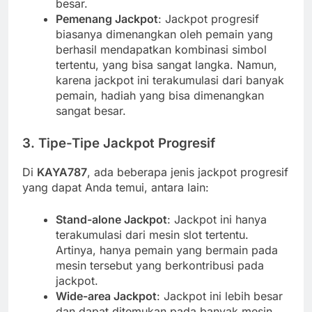
besar.
Pemenang Jackpot
: Jackpot progresif
biasanya dimenangkan oleh pemain yang
berhasil mendapatkan kombinasi simbol
tertentu, yang bisa sangat langka. Namun,
karena jackpot ini terakumulasi dari banyak
pemain, hadiah yang bisa dimenangkan
sangat besar.
3. Tipe-Tipe Jackpot Progresif
Di
KAYA787
, ada beberapa jenis jackpot progresif
yang dapat Anda temui, antara lain:
Stand-alone Jackpot
: Jackpot ini hanya
terakumulasi dari mesin slot tertentu.
Artinya, hanya pemain yang bermain pada
mesin tersebut yang berkontribusi pada
jackpot.
Wide-area Jackpot
: Jackpot ini lebih besar
dan dapat ditemukan pada banyak mesin