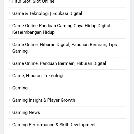
Fitur Slot, Slot Online
Game & Teknologi | Edukasi Digital
Game Online Panduan Gaming Gaya Hidup Digital
Keseimbangan Hidup
Game Online, Hiburan Digital, Panduan Bermain, Tips
Gaming
Game Online, Panduan Bermain, Hiburan Digital
Game, Hiburan, Teknologi
Gaming
Gaming Insight & Player Growth
Gaming News
Gaming Performance & Skill Development