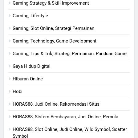
Gaming Strategy & Skill Improvement
Gaming, Lifestyle
Gaming, Slot Online, Strategi Permainan
Gaming, Technology, Game Development
Gaming, Tips & Trik, Strategi Permainan, Panduan Game
Gaya Hidup Digital
Hiburan Online
Hobi
HORAS88, Judi Online, Rekomendasi Situs
HORAS88, Sistem Pembayaran, Judi Online, Pemula
HORAS88, Slot Online, Judi Online, Wild Symbol, Scatter
Symbol