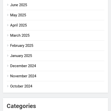
June 2025
May 2025
April 2025
March 2025
February 2025
January 2025
December 2024
November 2024
October 2024
Categories