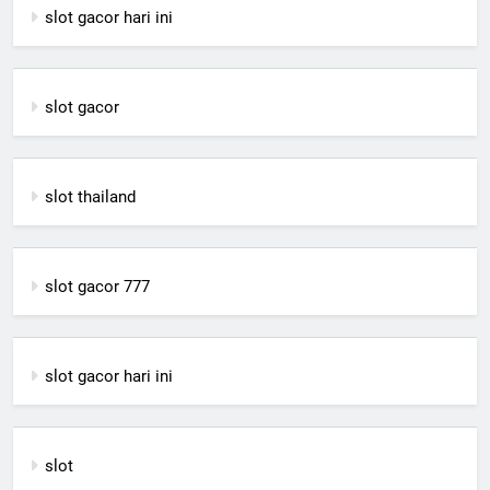
slot gacor hari ini
slot gacor
slot thailand
slot gacor 777
slot gacor hari ini
slot