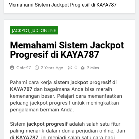
Memahami Sistem Jackpot Progresif di KAYA787
JACKPOT, JUDI ONLINE
Memahami Sistem Jackpot
Progresif di KAYA787
0
Cbfcf17
2 Years Ago
9 Mins
Pahami cara kerja
sistem jackpot progresif di
KAYA787
dan bagaimana Anda bisa meraih
kemenangan besar. Pelajari cara memanfaatkan
peluang jackpot progresif untuk meningkatkan
pengalaman bermain Anda.
Sistem
jackpot progresif
adalah salah satu fitur
paling menarik dalam dunia perjudian online, dan
di
KAYA787
, ini menjadi salah satu cara bagi