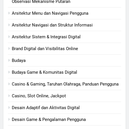
Observasi Mekanisme Putaran
Arsitektur Menu dan Navigasi Pengguna
Arsitektur Navigasi dan Struktur Informasi
Arsitektur Sistem & Integrasi Digital
Brand Digital dan Visibilitas Online
Budaya
Budaya Game & Komunitas Digital
Casino & Gaming, Taruhan Olahraga, Panduan Pengguna
Casino, Slot Online, Jackpot
Desain Adaptif dan Aktivitas Digital
Desain Game & Pengalaman Pengguna