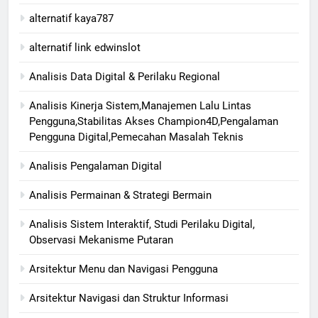
alternatif kaya787
alternatif link edwinslot
Analisis Data Digital & Perilaku Regional
Analisis Kinerja Sistem,Manajemen Lalu Lintas
Pengguna,Stabilitas Akses Champion4D,Pengalaman
Pengguna Digital,Pemecahan Masalah Teknis
Analisis Pengalaman Digital
Analisis Permainan & Strategi Bermain
Analisis Sistem Interaktif, Studi Perilaku Digital,
Observasi Mekanisme Putaran
Arsitektur Menu dan Navigasi Pengguna
Arsitektur Navigasi dan Struktur Informasi