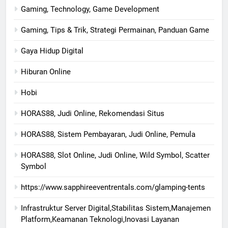
Gaming, Technology, Game Development
Gaming, Tips & Trik, Strategi Permainan, Panduan Game
Gaya Hidup Digital
Hiburan Online
Hobi
HORAS88, Judi Online, Rekomendasi Situs
HORAS88, Sistem Pembayaran, Judi Online, Pemula
HORAS88, Slot Online, Judi Online, Wild Symbol, Scatter
Symbol
https://www.sapphireeventrentals.com/glamping-tents
Infrastruktur Server Digital,Stabilitas Sistem,Manajemen
Platform,Keamanan Teknologi,Inovasi Layanan