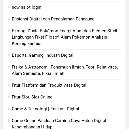
edwinslot login
Efisiensi Digital dan Pengalaman Pengguna
Ekologi Dunia Pokémon Energi Alam dan Elemen Studi
Lingkungan Fiksi Filosofi Alam Pokémon Analisis
Konsep Fantasi
Esports, Gaming, Industri Digital
Fisika & Astronomi, Penemuan Ilmiah, Teori Relativitas,
Alam Semesta, Fiksi Ilmiah
Fitur Platform dan Produktivitas Digital
Fitur Slot, Slot Online
Game & Teknologi | Edukasi Digital
Game Online Panduan Gaming Gaya Hidup Digital
Keseimbangan Hidup