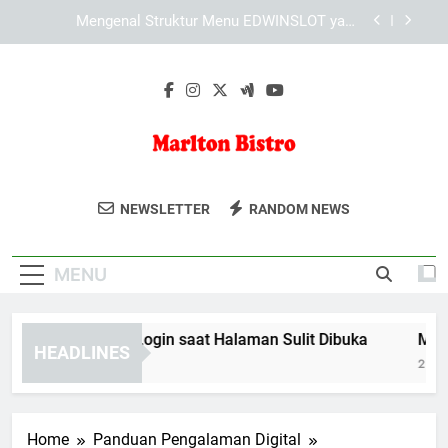
Skip
Mengenal Struktur Menu LEBAH4D yang Ringkas
to
dan Terarah
content
Mengenal Struktur Menu KAYA787 yang Ringkas
dan Terarah
Solusi LEBAH4D Login saat Halaman Sulit Dibuka
Mengenal Struktur Menu EDWINSLOT yang
Ringkas dan Terarah
Marlton Bistro
Nikmati Hidangan Lezat Di Marlton
Mengenal Struktur Menu LEBAH4D yang Ringkas
NEWSLETTER
RANDOM NEWS
dan Terarah
Bistro, Restoran Dengan Suasana Yang
Mengenal Struktur Menu KAYA787 yang Ringkas
Nyaman Untuk Berkumpul Bersama
dan Terarah
MENU
Keluarga.
lusi LEBAH4D Login saat Halaman Sulit Dibuka
Mengena
HEADLINES
Weeks Ago
2 Weeks A
Home
Panduan Pengalaman Digital