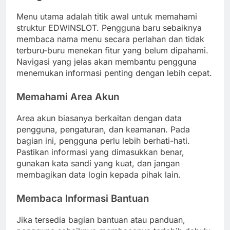
Menu utama adalah titik awal untuk memahami
struktur EDWINSLOT. Pengguna baru sebaiknya
membaca nama menu secara perlahan dan tidak
terburu-buru menekan fitur yang belum dipahami.
Navigasi yang jelas akan membantu pengguna
menemukan informasi penting dengan lebih cepat.
Memahami Area Akun
Area akun biasanya berkaitan dengan data
pengguna, pengaturan, dan keamanan. Pada
bagian ini, pengguna perlu lebih berhati-hati.
Pastikan informasi yang dimasukkan benar,
gunakan kata sandi yang kuat, dan jangan
membagikan data login kepada pihak lain.
Membaca Informasi Bantuan
Jika tersedia bagian bantuan atau panduan,