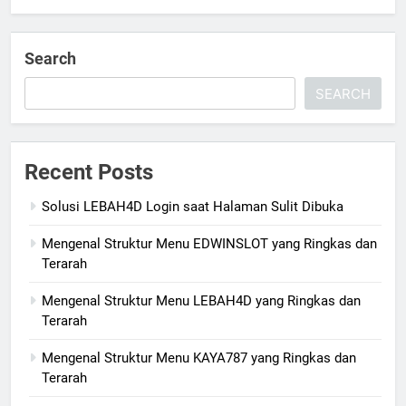
Search
SEARCH
Recent Posts
Solusi LEBAH4D Login saat Halaman Sulit Dibuka
Mengenal Struktur Menu EDWINSLOT yang Ringkas dan
Terarah
Mengenal Struktur Menu LEBAH4D yang Ringkas dan
Terarah
Mengenal Struktur Menu KAYA787 yang Ringkas dan
Terarah