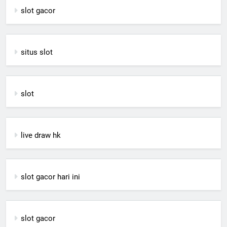
slot gacor
situs slot
slot
live draw hk
slot gacor hari ini
slot gacor