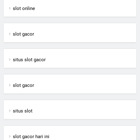
slot online
slot gacor
situs slot gacor
slot gacor
situs slot
slot gacor hari ini