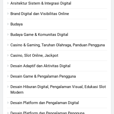
Arsitektur Sistem & Integrasi Digital
Brand Digital dan Visibilitas Online
Budaya
Budaya Game & Komunitas Digital
Casino & Gaming, Taruhan Olahraga, Panduan Pengguna
Casino, Slot Online, Jackpot
Desain Adaptif dan Aktivitas Digital
Desain Game & Pengalaman Pengguna
Desain Hiburan Digital, Pengalaman Visual, Edukasi Slot
Modern
Desain Platform dan Pengalaman Digital
Desain Platform dan Pengalaman Pengguna