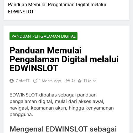
Panduan Memulai Pengalaman Digital melalui
EDWINSLOT
PANDUAN PENGALAMAN DIGITAL
Panduan Memulai
Pengalaman Digital melalui
EDWINSLOT
0
Cbfcf17
1 Month Ago
11 Mins
EDWINSLOT dibahas sebagai panduan
pengalaman digital, mulai dari akses awal,
navigasi, keamanan akun, hingga kenyamanan
pengguna.
Mengenal EDWINSLOT sebagai