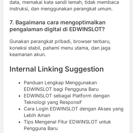
data, memakai kata sandi lemah, tidak membaca
instruksi, dan menggunakan perangkat umum.
7. Bagaimana cara mengoptimalkan
pengalaman digital di EDWINSLOT?
Gunakan perangkat pribadi, browser terbaru,
koneksi stabil, pahami menu utama, dan jaga
keamanan akun.
Internal Linking Suggestion
Panduan Lengkap Menggunakan
EDWINSLOT bagi Pengguna Baru
EDWINSLOT sebagai Platform dengan
Teknologi yang Responsif
Cara Login EDWINSLOT dengan Akses yang
Lebih Aman
Tips Mengenal Fitur EDWINSLOT untuk
Pengguna Baru