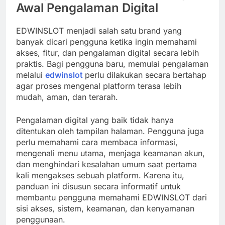
Awal Pengalaman Digital
EDWINSLOT menjadi salah satu brand yang
banyak dicari pengguna ketika ingin memahami
akses, fitur, dan pengalaman digital secara lebih
praktis. Bagi pengguna baru, memulai pengalaman
melalui
edwinslot
perlu dilakukan secara bertahap
agar proses mengenal platform terasa lebih
mudah, aman, dan terarah.
Pengalaman digital yang baik tidak hanya
ditentukan oleh tampilan halaman. Pengguna juga
perlu memahami cara membaca informasi,
mengenali menu utama, menjaga keamanan akun,
dan menghindari kesalahan umum saat pertama
kali mengakses sebuah platform. Karena itu,
panduan ini disusun secara informatif untuk
membantu pengguna memahami EDWINSLOT dari
sisi akses, sistem, keamanan, dan kenyamanan
penggunaan.