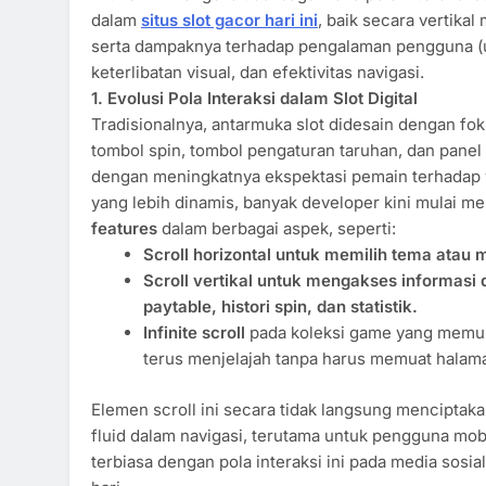
dalam
situs slot gacor hari ini
, baik secara vertikal
serta dampaknya terhadap pengalaman pengguna (u
keterlibatan visual, dan efektivitas navigasi.
1. Evolusi Pola Interaksi dalam Slot Digital
Tradisionalnya, antarmuka slot didesain dengan fo
tombol spin, tombol pengaturan taruhan, dan panel
dengan meningkatnya ekspektasi pemain terhadap v
yang lebih dinamis, banyak developer kini mulai m
features
dalam berbagai aspek, seperti:
Scroll horizontal untuk memilih tema atau
Scroll vertikal untuk mengakses informasi d
paytable, histori spin, dan statistik.
Infinite scroll
pada koleksi game yang memu
terus menjelajah tanpa harus memuat halama
Elemen scroll ini secara tidak langsung mencipta
fluid dalam navigasi, terutama untuk pengguna mob
terbiasa dengan pola interaksi ini pada media sosial