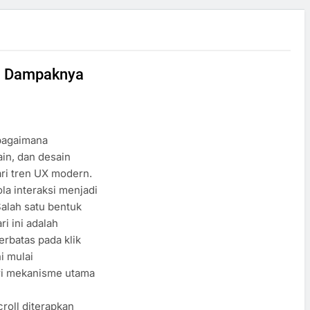
dan Dampaknya
 bagaimana
in, dan desain
ari tren UX modern.
la interaksi menjadi
alah satu bentuk
i ini adalah
terbatas pada klik
ni mulai
ari mekanisme utama
croll diterapkan