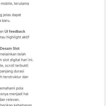
 mobile, terutama
g jelas dapat
 baru.
gan
UI feedback
atau highlight aktif
Desain Slot
 melainkan telah
lot digital hari ini.
, scroll terbukti
panjang durasi
ih terstruktur dan
memahami pola
snya menjadi hal
dan relevan.
emberikan kebebasan