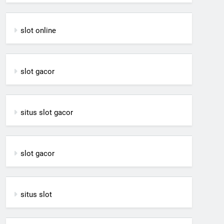
slot online
slot gacor
situs slot gacor
slot gacor
situs slot