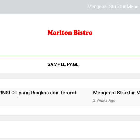
Mengenal Struktur Menu
Mengenal Struktur Me
Mengenal Struktur M
lton Bistro
Solusi LEB
idangan Lezat Di Marlton Bistro, Restoran Dengan Suasana Y
Mengenal Struktur Menu
SAMPLE PAGE
Mengenal Struktur Me
Mengenal Struktur M
g Ringkas dan Terarah
Mengenal Struktur Menu LEBAH4
2 Weeks Ago