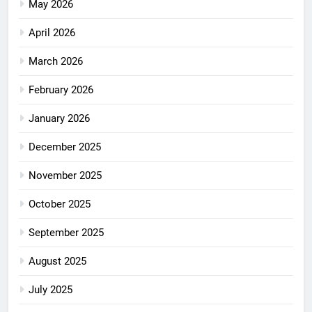
May 2026
April 2026
March 2026
February 2026
January 2026
December 2025
November 2025
October 2025
September 2025
August 2025
July 2025