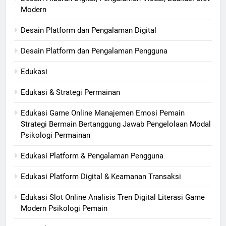
Modern
Desain Platform dan Pengalaman Digital
Desain Platform dan Pengalaman Pengguna
Edukasi
Edukasi & Strategi Permainan
Edukasi Game Online Manajemen Emosi Pemain
Strategi Bermain Bertanggung Jawab Pengelolaan Modal
Psikologi Permainan
Edukasi Platform & Pengalaman Pengguna
Edukasi Platform Digital & Keamanan Transaksi
Edukasi Slot Online Analisis Tren Digital Literasi Game
Modern Psikologi Pemain