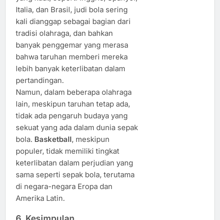
Italia, dan Brasil, judi bola sering
kali dianggap sebagai bagian dari
tradisi olahraga, dan bahkan
banyak penggemar yang merasa
bahwa taruhan memberi mereka
lebih banyak keterlibatan dalam
pertandingan.
Namun, dalam beberapa olahraga
lain, meskipun taruhan tetap ada,
tidak ada pengaruh budaya yang
sekuat yang ada dalam dunia sepak
bola.
Basketball
, meskipun
populer, tidak memiliki tingkat
keterlibatan dalam perjudian yang
sama seperti sepak bola, terutama
di negara-negara Eropa dan
Amerika Latin.
6.
Kesimpulan