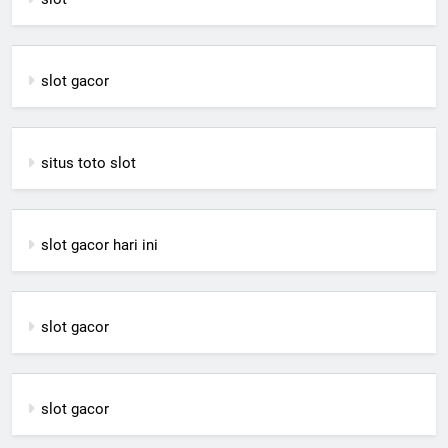
slot gacor
situs toto slot
slot gacor hari ini
slot gacor
slot gacor