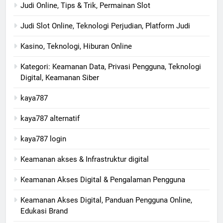
Judi Online, Tips & Trik, Permainan Slot
Judi Slot Online, Teknologi Perjudian, Platform Judi
Kasino, Teknologi, Hiburan Online
Kategori: Keamanan Data, Privasi Pengguna, Teknologi
Digital, Keamanan Siber
kaya787
kaya787 alternatif
kaya787 login
Keamanan akses & Infrastruktur digital
Keamanan Akses Digital & Pengalaman Pengguna
Keamanan Akses Digital, Panduan Pengguna Online,
Edukasi Brand