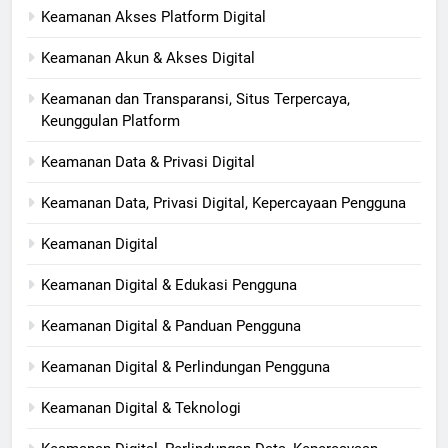
Keamanan Akses Platform Digital
Keamanan Akun & Akses Digital
Keamanan dan Transparansi, Situs Terpercaya,
Keunggulan Platform
Keamanan Data & Privasi Digital
Keamanan Data, Privasi Digital, Kepercayaan Pengguna
Keamanan Digital
Keamanan Digital & Edukasi Pengguna
Keamanan Digital & Panduan Pengguna
Keamanan Digital & Perlindungan Pengguna
Keamanan Digital & Teknologi