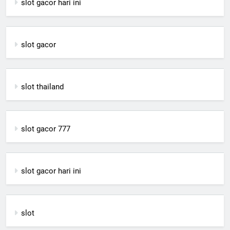
slot gacor hari ini
slot gacor
slot thailand
slot gacor 777
slot gacor hari ini
slot