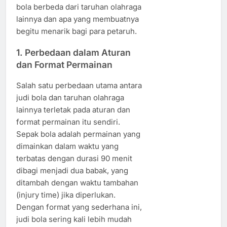
bola berbeda dari taruhan olahraga
lainnya dan apa yang membuatnya
begitu menarik bagi para petaruh.
1.
Perbedaan dalam Aturan
dan Format Permainan
Salah satu perbedaan utama antara
judi bola dan taruhan olahraga
lainnya terletak pada aturan dan
format permainan itu sendiri.
Sepak bola adalah permainan yang
dimainkan dalam waktu yang
terbatas dengan durasi 90 menit
dibagi menjadi dua babak, yang
ditambah dengan waktu tambahan
(injury time) jika diperlukan.
Dengan format yang sederhana ini,
judi bola sering kali lebih mudah