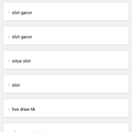
slot gacor
slot gacor
situs slot
slot
live draw hk