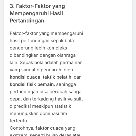
3.
Faktor-Faktor yang
Mempengaruhi Hasil
Pertandingan
Faktor-faktor yang mempengaruhi
hasil pertandingan sepak bola
cenderung lebih kompleks
dibandingkan dengan olahraga
lain. Sepak bola adalah permainan
yang sangat dipengaruhi oleh
kondisi cuaca
,
taktik pelatih
, dan
kondisi fisik pemain
, sehingga
pertandingan bisa berubah sangat
cepat dan terkadang hasilnya sulit
diprediksi meskipun statistik
menunjukkan dominasi tim
tertentu.
Contohnya,
faktor cuaca
yang
ekstrem, seperti hujan deras atau