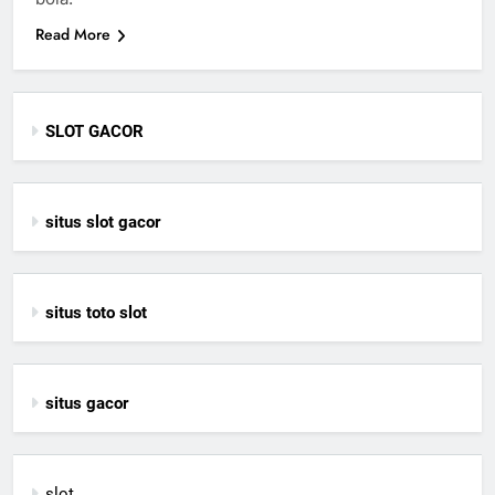
Read More
SLOT GACOR
situs slot gacor
situs toto slot
situs gacor
slot