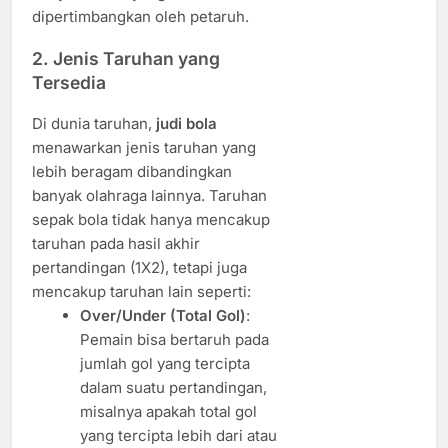
dipertimbangkan oleh petaruh.
2.
Jenis Taruhan yang
Tersedia
Di dunia taruhan,
judi bola
menawarkan jenis taruhan yang
lebih beragam dibandingkan
banyak olahraga lainnya. Taruhan
sepak bola tidak hanya mencakup
taruhan pada hasil akhir
pertandingan (1X2), tetapi juga
mencakup taruhan lain seperti:
Over/Under (Total Gol)
:
Pemain bisa bertaruh pada
jumlah gol yang tercipta
dalam suatu pertandingan,
misalnya apakah total gol
yang tercipta lebih dari atau