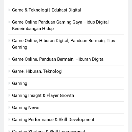
Game & Teknologi | Edukasi Digital
Game Online Panduan Gaming Gaya Hidup Digital
Keseimbangan Hidup
Game Online, Hiburan Digital, Panduan Bermain, Tips
Gaming
Game Online, Panduan Bermain, Hiburan Digital
Game, Hiburan, Teknologi
Gaming
Gaming Insight & Player Growth
Gaming News
Gaming Performance & Skill Development
Gaming Strategy & Skill Improvement