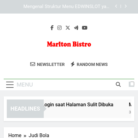
Skip
Mengenal Struktur Menu LEBAH4D yang Ringkas
to
dan Terarah
content
Mengenal Struktur Menu KAYA787 yang Ringkas
dan Terarah
Solusi LEBAH4D Login saat Halaman Sulit Dibuka
Mengenal Struktur Menu EDWINSLOT yang
Ringkas dan Terarah
Marlton Bistro
Nikmati Hidangan Lezat Di Marlton
Mengenal Struktur Menu LEBAH4D yang Ringkas
NEWSLETTER
RANDOM NEWS
dan Terarah
Bistro, Restoran Dengan Suasana Yang
Mengenal Struktur Menu KAYA787 yang Ringkas
Nyaman Untuk Berkumpul Bersama
dan Terarah
MENU
Keluarga.
olusi LEBAH4D Login saat Halaman Sulit Dibuka
Mengena
HEADLINES
Weeks Ago
3 Weeks A
Home
Judi Bola