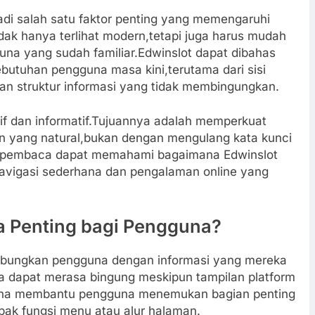
adi salah satu faktor penting yang memengaruhi
ak hanya terlihat modern,tetapi juga harus mudah
na yang sudah familiar.Edwinslot dapat dibahas
ebutuhan pengguna masa kini,terutama dari sisi
dan struktur informasi yang tidak membingungkan.
tif dan informatif.Tujuannya adalah memperkuat
n yang natural,bukan dengan mengulang kata kunci
pi,pembaca dapat memahami bagaimana Edwinslot
 navigasi sederhana dan pengalaman online yang
 Penting bagi Pengguna?
bungkan pengguna dengan informasi yang mereka
na dapat merasa bingung meskipun tampilan platform
rhana membantu pengguna menemukan bagian penting
ak fungsi menu atau alur halaman.