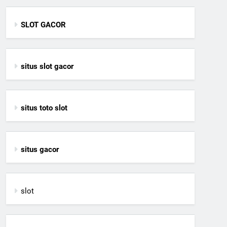
SLOT GACOR
situs slot gacor
situs toto slot
situs gacor
slot