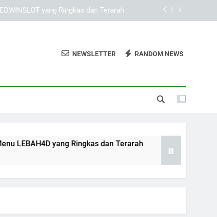
 EDWINSLOT yang Ringkas dan Terarah
nu LEBAH4D yang Ringkas dan Terarah
enu KAYA787 yang Ringkas dan Terarah
NEWSLETTER
RANDOM NEWS
AH4D Login saat Halaman Sulit Dibuka
ang Nyaman Untuk Berkumpul Bersama Keluarga.
 EDWINSLOT yang Ringkas dan Terarah
nu LEBAH4D yang Ringkas dan Terarah
enu KAYA787 yang Ringkas dan Terarah
D yang Ringkas dan Terarah
Mengenal Struktur Menu K
3 Weeks Ago