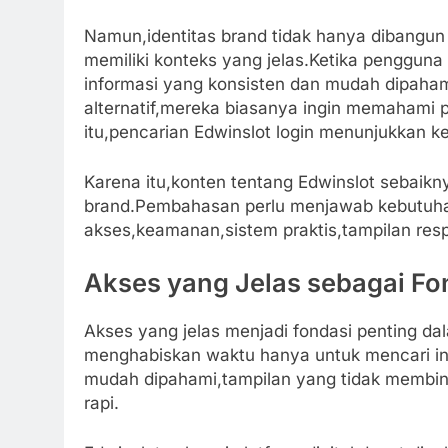
Namun,identitas brand tidak hanya dibangun 
memiliki konteks yang jelas.Ketika penggun
informasi yang konsisten dan mudah dipaham
alternatif,mereka biasanya ingin memahami p
itu,pencarian Edwinslot login menunjukkan ke
Karena itu,konten tentang Edwinslot sebaikn
brand.Pembahasan perlu menjawab kebutuha
akses,keamanan,sistem praktis,tampilan res
Akses yang Jelas sebagai Fo
Akses yang jelas menjadi fondasi penting dal
menghabiskan waktu hanya untuk mencari i
mudah dipahami,tampilan yang tidak membin
rapi.