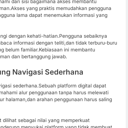
pahami dari sisi bagaimana akses membantu
aman.Akses yang praktis memudahkan pengguna
ngguna lama dapat menemukan informasi yang
ngi dengan kehati-hatian.Pengguna sebaiknya
ca informasi dengan teliti,dan tidak terburu-buru
g belum familiar.Kebiasaan ini membantu
 aman dan bertanggung jawab.
ung Navigasi Sederhana
vigasi sederhana.Sebuah platform digital dapat
mahami alur penggunaan tanpa harus melewati
ktur halaman,dan arahan penggunaan harus saling
 dilihat sebagai nilai yang memperkuat
derung menyukai platform yang tidak membuat