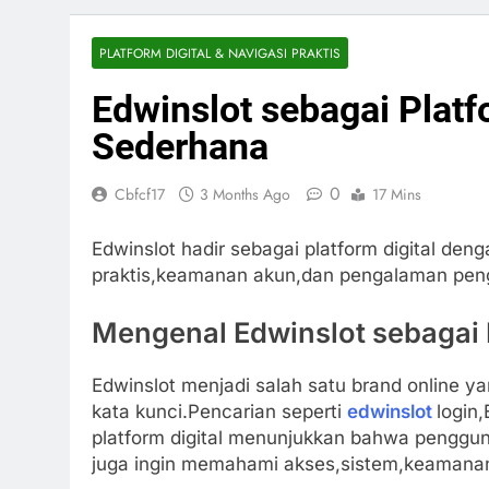
PLATFORM DIGITAL & NAVIGASI PRAKTIS
Edwinslot sebagai Platf
Sederhana
0
Cbfcf17
3 Months Ago
17 Mins
Edwinslot hadir sebagai platform digital den
praktis,keamanan akun,dan pengalaman peng
Mengenal Edwinslot sebagai P
Edwinslot menjadi salah satu brand online ya
kata kunci.Pencarian seperti
edwinslot
login,
platform digital menunjukkan bahwa penggun
juga ingin memahami akses,sistem,keamanan