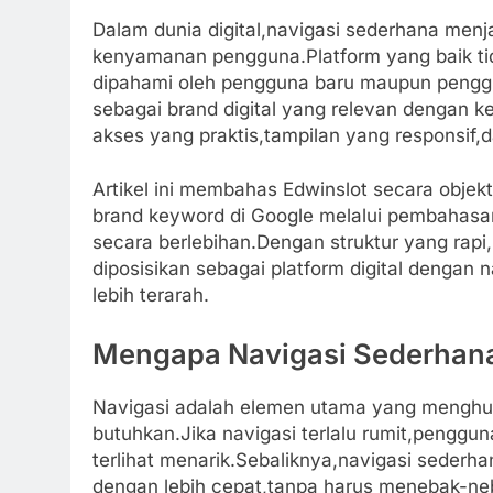
Dalam dunia digital,navigasi sederhana menj
kenyamanan pengguna.Platform yang baik tid
dipahami oleh pengguna baru maupun penggu
sebagai brand digital yang relevan dengan k
akses yang praktis,tampilan yang responsif,
Artikel ini membahas Edwinslot secara objek
brand keyword di Google melalui pembahasa
secara berlebihan.Dengan struktur yang ra
diposisikan sebagai platform digital dengan
lebih terarah.
Mengapa Navigasi Sederhana
Navigasi adalah elemen utama yang menghu
butuhkan.Jika navigasi terlalu rumit,penggu
terlihat menarik.Sebaliknya,navigasi sede
dengan lebih cepat,tanpa harus menebak-neb