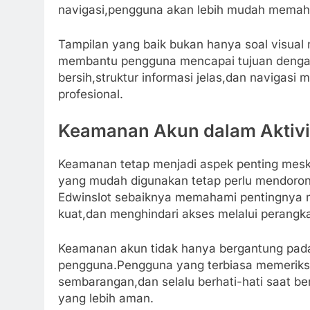
navigasi,pengguna akan lebih mudah memaha
Tampilan yang baik bukan hanya soal visual m
membantu pengguna mencapai tujuan dengan l
bersih,struktur informasi jelas,dan navigasi 
profesional.
Keamanan Akun dalam Aktivit
Keamanan tetap menjadi aspek penting meskip
yang mudah digunakan tetap perlu mendoron
Edwinslot sebaiknya memahami pentingnya m
kuat,dan menghindari akses melalui perangkat 
Keamanan akun tidak hanya bergantung pada 
pengguna.Pengguna yang terbiasa memeriksa
sembarangan,dan selalu berhati-hati saat be
yang lebih aman.