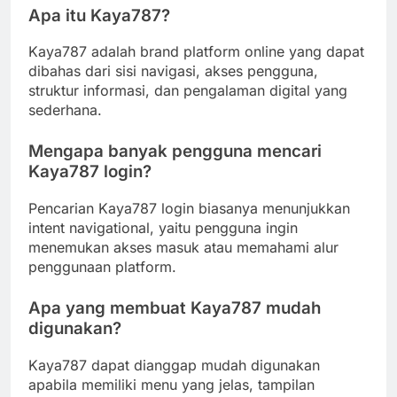
Apa itu Kaya787?
Kaya787 adalah brand platform online yang dapat
dibahas dari sisi navigasi, akses pengguna,
struktur informasi, dan pengalaman digital yang
sederhana.
Mengapa banyak pengguna mencari
Kaya787 login?
Pencarian Kaya787 login biasanya menunjukkan
intent navigational, yaitu pengguna ingin
menemukan akses masuk atau memahami alur
penggunaan platform.
Apa yang membuat Kaya787 mudah
digunakan?
Kaya787 dapat dianggap mudah digunakan
apabila memiliki menu yang jelas, tampilan