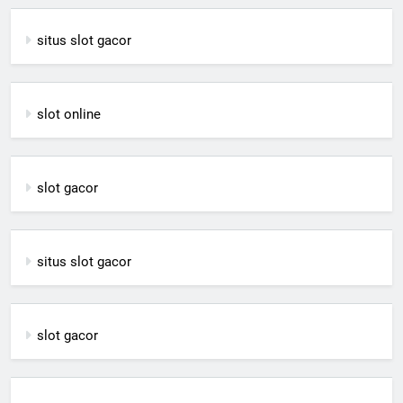
situs slot gacor
slot online
slot gacor
situs slot gacor
slot gacor