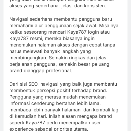
akses yang sederhana, jelas, dan konsisten.
Navigasi sederhana membantu pengguna baru
memahami alur penggunaan sejak awal. Misalnya,
ketika seseorang mencari Kaya787 login atau
Kaya787 resmi, mereka biasanya ingin
menemukan halaman akses dengan cepat tanpa
harus melewati banyak langkah yang
membingungkan. Semakin ringkas dan jelas
perjalanan pengguna, semakin besar peluang
brand dianggap profesional.
Dari sisi SEO, navigasi yang baik juga membantu
membentuk persepsi positif terhadap brand.
Pengguna yang merasa mudah menemukan
informasi cenderung bertahan lebih lama,
membaca lebih banyak halaman, dan kembali lagi
di kemudian hari. Inilah alasan mengapa brand
seperti Kaya787 perlu menempatkan user
experience sebagai prioritas utama.