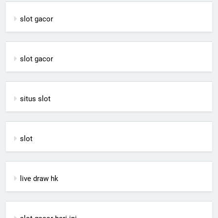
slot gacor
slot gacor
situs slot
slot
live draw hk