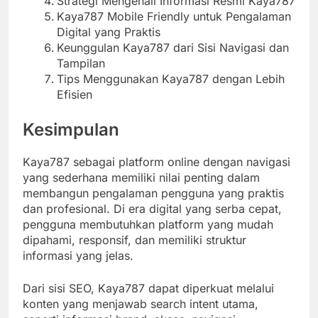
Strategi Mengenali Informasi Resmi Kaya787
Kaya787 Mobile Friendly untuk Pengalaman
Digital yang Praktis
Keunggulan Kaya787 dari Sisi Navigasi dan
Tampilan
Tips Menggunakan Kaya787 dengan Lebih
Efisien
Kesimpulan
Kaya787 sebagai platform online dengan navigasi
yang sederhana memiliki nilai penting dalam
membangun pengalaman pengguna yang praktis
dan profesional. Di era digital yang serba cepat,
pengguna membutuhkan platform yang mudah
dipahami, responsif, dan memiliki struktur
informasi yang jelas.
Dari sisi SEO, Kaya787 dapat diperkuat melalui
konten yang menjawab search intent utama,