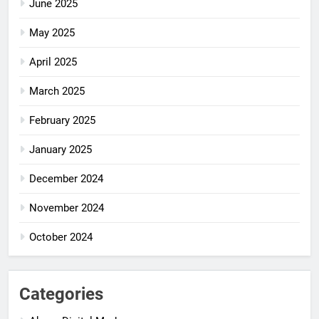
June 2025
May 2025
April 2025
March 2025
February 2025
January 2025
December 2024
November 2024
October 2024
Categories