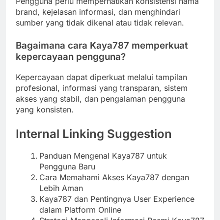
Pengguna perlu memperhatikan konsistensi nama
brand, kejelasan informasi, dan menghindari
sumber yang tidak dikenal atau tidak relevan.
Bagaimana cara Kaya787 memperkuat
kepercayaan pengguna?
Kepercayaan dapat diperkuat melalui tampilan
profesional, informasi yang transparan, sistem
akses yang stabil, dan pengalaman pengguna
yang konsisten.
Internal Linking Suggestion
Panduan Mengenal Kaya787 untuk
Pengguna Baru
Cara Memahami Akses Kaya787 dengan
Lebih Aman
Kaya787 dan Pentingnya User Experience
dalam Platform Online