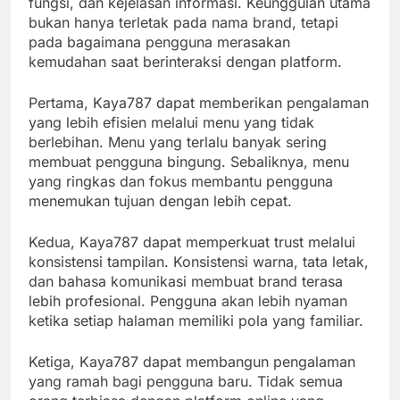
fungsi, dan kejelasan informasi. Keunggulan utama
bukan hanya terletak pada nama brand, tetapi
pada bagaimana pengguna merasakan
kemudahan saat berinteraksi dengan platform.
Pertama, Kaya787 dapat memberikan pengalaman
yang lebih efisien melalui menu yang tidak
berlebihan. Menu yang terlalu banyak sering
membuat pengguna bingung. Sebaliknya, menu
yang ringkas dan fokus membantu pengguna
menemukan tujuan dengan lebih cepat.
Kedua, Kaya787 dapat memperkuat trust melalui
konsistensi tampilan. Konsistensi warna, tata letak,
dan bahasa komunikasi membuat brand terasa
lebih profesional. Pengguna akan lebih nyaman
ketika setiap halaman memiliki pola yang familiar.
Ketiga, Kaya787 dapat membangun pengalaman
yang ramah bagi pengguna baru. Tidak semua